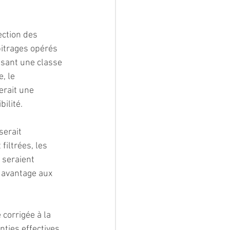
ection des 
bitrages opérés 
isant une classe 
, le 
erait une 
ilité.
serait 
iltrées, les 
 seraient 
davantage aux 
 corrigée à la 
ties effectives 