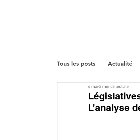
Tous les posts
Actualité
6 mai
3 min de lecture
Interviews
Législative
L’analyse 