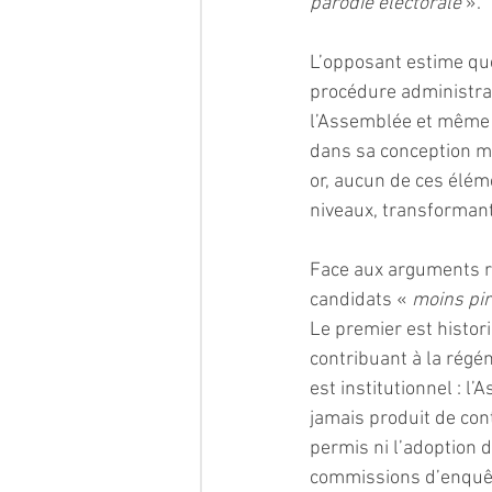
parodie électorale
 ».
L’opposant estime que
procédure administrati
l’Assemblée et même l
dans sa conception m
or, aucun de ces éléme
niveaux, transformant
Face aux arguments ré
candidats « 
moins pi
Le premier est histori
contribuant à la régé
est institutionnel : l
jamais produit de con
permis ni l’adoption d
commissions d’enquête