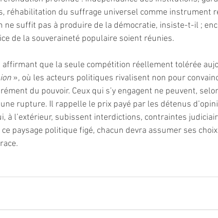
s, réhabilitation du suffrage universel comme instrument ré
 ne suffit pas à produire de la démocratie, insiste-t-il ; enc
ice de la souveraineté populaire soient réunies.
 affirmant que la seule compétition réellement tolérée aujo
ion
 », où les acteurs politiques rivalisent non pour convain
grément du pouvoir. Ceux qui s’y engagent ne peuvent, selon
ne rupture. Il rappelle le prix payé par les détenus d’opini
i, à l’extérieur, subissent interdictions, contraintes judiciair
ce paysage politique figé, chacun devra assumer ses choix, e
trace.