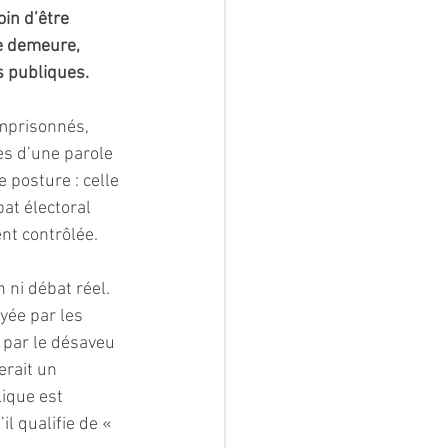
in d’être 
ne demeure, 
és publiques.
mprisonnés, 
s d’une parole 
 posture : celle 
at électoral 
ent contrôlée.
 ni débat réel. 
yée par les 
 par le désaveu 
erait un 
ique est 
l qualifie de « 