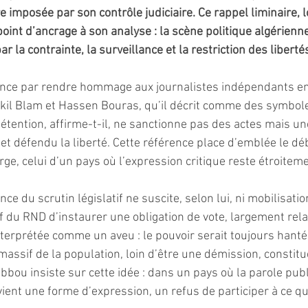
e imposée par son contrôle judiciaire. Ce rappel liminaire, lo
point d’ancrage à son analyse : la scène politique algérien
ar la contrainte, la surveillance et la restriction des libert
ce par rendre hommage aux journalistes indépendants e
l Blam et Hassen Bouras, qu’il décrit comme des symbole
étention, affirme-t-il, ne sanctionne pas des actes mais une
 et défendu la liberté. Cette référence place d’emblée le déb
ge, celui d’un pays où l’expression critique reste étroitem
ce du scrutin législatif ne suscite, selon lui, ni mobilisation
f du RND d’instaurer une obligation de vote, largement rela
nterprétée comme un aveu : le pouvoir serait toujours hanté
massif de la population, loin d’être une démission, constitu
bbou insiste sur cette idée : dans un pays où la parole publ
vient une forme d’expression, un refus de participer à ce qu’i