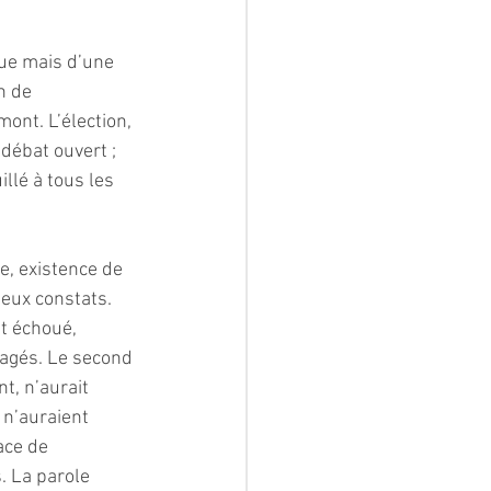
que mais d’une 
n de 
ont. L’élection, 
ébat ouvert ; 
llé à tous les 
e, existence de 
deux constats. 
nt échoué, 
gagés. Le second 
t, n’aurait 
 n’auraient 
ace de 
. La parole 