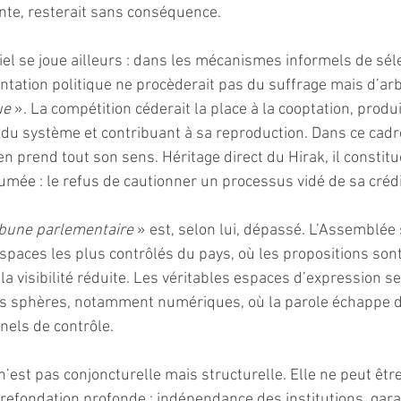
lante, resterait sans conséquence.
iel se joue ailleurs : dans les mécanismes informels de sél
ntation politique ne procèderait pas du suffrage mais d’ar
ue 
». La compétition céderait la place à la cooptation, produ
du système et contribuant à sa reproduction. Dans ce cadre
 prend tout son sens. Héritage direct du Hirak, il constitu
umée : le refus de cautionner un processus vidé de sa crédib
ibune parlementaire
 » est, selon lui, dépassé. L’Assemblée 
spaces les plus contrôlés du pays, où les propositions sont f
la visibilité réduite. Les véritables espaces d’expression se
es sphères, notamment numériques, où la parole échappe 
nels de contrôle.
n’est pas conjoncturelle mais structurelle. Elle ne peut être
 refondation profonde : indépendance des institutions, garan