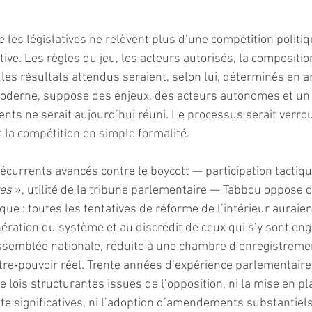
 les législatives ne relèvent plus d’une compétition politi
ve. Les règles du jeu, les acteurs autorisés, la compositio
es résultats attendus seraient, selon lui, déterminés en am
oderne, suppose des enjeux, des acteurs autonomes et un d
nts ne serait aujourd’hui réuni. Le processus serait verroui
 la compétition en simple formalité.
currents avancés contre le boycott — participation tactiqu
res
 », utilité de la tribune parlementaire — Tabbou oppose 
que : toutes les tentatives de réforme de l’intérieur auraie
nération du système et au discrédit de ceux qui s’y sont en
’Assemblée nationale, réduite à une chambre d’enregistremen
tre‑pouvoir réel. Trente années d’expérience parlementaire
e lois structurantes issues de l’opposition, ni la mise en pl
 significatives, ni l’adoption d’amendements substantiels