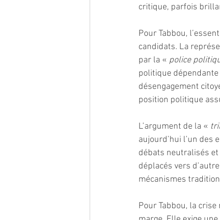
critique, parfois bril
Pour Tabbou, l’essent
candidats. La représe
par la « 
police politiq
politique dépendante 
désengagement citoyen
position politique ass
L’argument de la « 
tr
aujourd’hui l’un des e
débats neutralisés et 
déplacés vers d’autr
mécanismes tradition
Pour Tabbou, la crise 
marge. Elle exige une