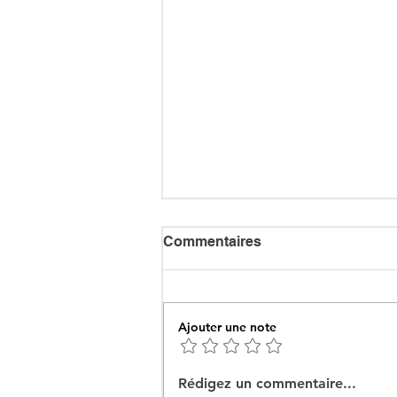
Commentaires
Ajouter une note
Khalida Boufedeche au
Rédigez un commentaire...
perchoir, l'arbre qui cache