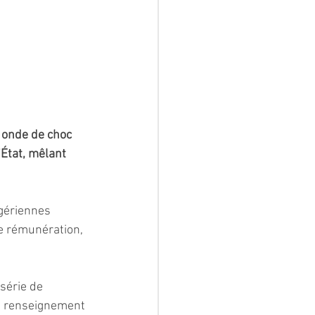
 onde de choc 
’État, mêlant 
lgériennes 
e rémunération, 
série de 
et renseignement 