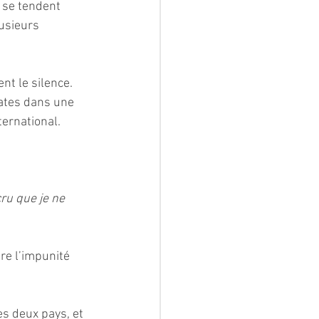
s se tendent 
usieurs 
nt le silence. 
ates dans une 
ternational.
cru que je ne 
tre l’impunité 
s deux pays, et 