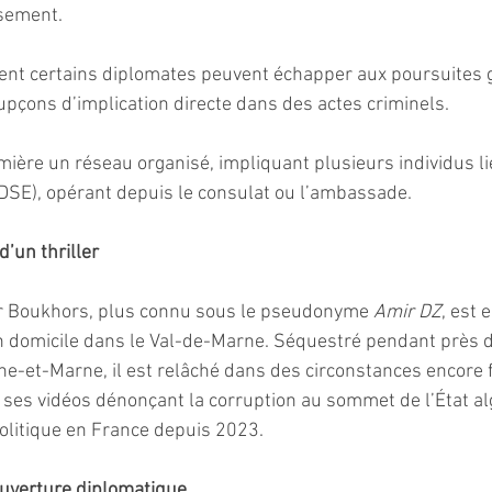
sement.
ent certains diplomates peuvent échapper aux poursuites g
upçons d’implication directe dans des actes criminels.
mière un réseau organisé, impliquant plusieurs individus li
DSE), opérant depuis le consulat ou l’ambassade.
’un thriller
ir Boukhors, plus connu sous le pseudonyme 
Amir DZ
, est 
n domicile dans le Val-de-Marne. Séquestré pendant près 
ne-et-Marne, il est relâché dans des circonstances encore f
es vidéos dénonçant la corruption au sommet de l’État alg
politique en France depuis 2023.
uverture diplomatique