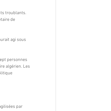
ts troublants. 
taire de 
rait agi sous 
 sept personnes 
e algérien. Les 
itique 
gilisées par 