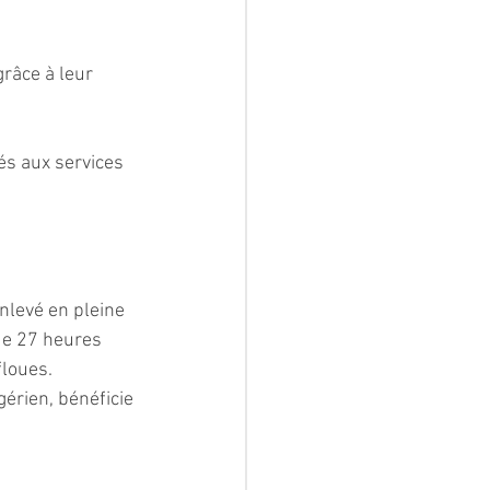
râce à leur 
és aux services 
enlevé en pleine 
de 27 heures 
loues. 
érien, bénéficie 