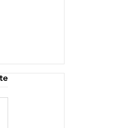
te
oune face à ses
res mirages :