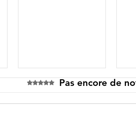
Pas encore de no
Noté 0 étoile sur 5.
Ceuta : Algérie–Maroc, la
Tebb
bataille des récits pour
prop