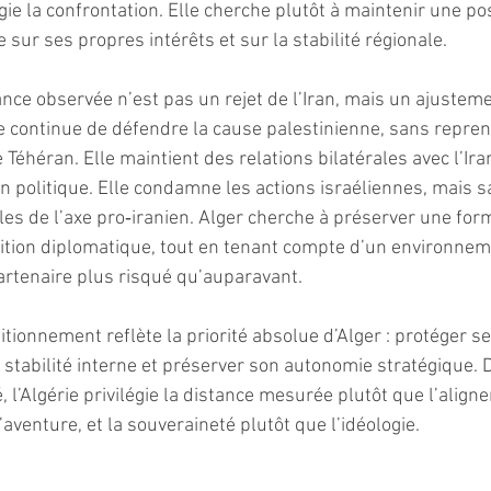
égie la confrontation. Elle cherche plutôt à maintenir une po
sur ses propres intérêts et sur la stabilité régionale.
tance observée n’est pas un rejet de l’Iran, mais un ajusteme
e continue de défendre la cause palestinienne, sans repren
 Téhéran. Elle maintient des relations bilatérales avec l’Iran
on politique. Elle condamne les actions israéliennes, mais 
les de l’axe pro‑iranien. Alger cherche à préserver une for
adition diplomatique, tout en tenant compte d’un environneme
rtenaire plus risqué qu’auparavant.
sitionnement reflète la priorité absolue d’Alger : protéger se
a stabilité interne et préserver son autonomie stratégique. 
 l’Algérie privilégie la distance mesurée plutôt que l’aligne
aventure, et la souveraineté plutôt que l’idéologie.