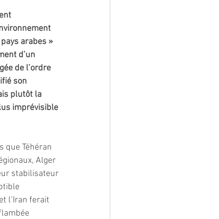
ent 
environnement 
 pays arabes » 
ment d’un 
ée de l’ordre 
fié son 
s plutôt la 
us imprévisible 
rs que Téhéran 
égionaux, Alger 
r stabilisateur 
tible 
l’Iran ferait 
 flambée 