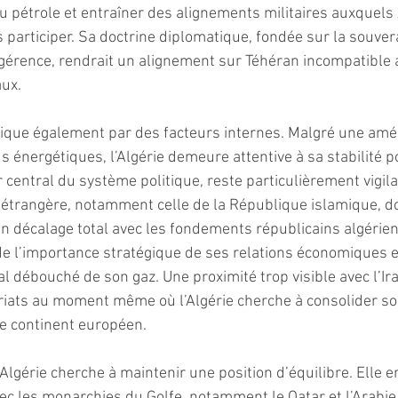
du pétrole et entraîner des alignements militaires auxquels 
participer. Sa doctrine diplomatique, fondée sur la souvera
ngérence, rendrait un alignement sur Téhéran incompatible 
ux.
ique également par des facteurs internes. Malgré une amél
s énergétiques, l’Algérie demeure attentive à sa stabilité po
er central du système politique, reste particulièrement vigila
 étrangère, notamment celle de la République islamique, d
 en décalage total avec les fondements républicains algériens
de l’importance stratégique de ses relations économiques e
al débouché de son gaz. Une proximité trop visible avec l’Ira
ariats au moment même où l’Algérie cherche à consolider so
le continent européen.
l’Algérie cherche à maintenir une position d’équilibre. Elle e
vec les monarchies du Golfe, notamment le Qatar et l’Arabie 