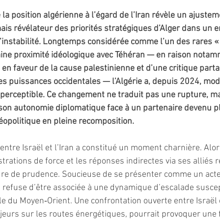
 la position algérienne à l’égard de l’Iran révèle un ajustem
ais révélateur des priorités stratégiques d’Alger dans un 
’instabilité. Longtemps considérée comme l’un des rares «
aine proximité idéologique avec Téhéran — en raison notam
faveur de la cause palestinienne et d’une critique partag
es puissances occidentales — l’Algérie a, depuis 2024, modi
erceptible. Ce changement ne traduit pas une rupture, mai
son autonomie diplomatique face à un partenaire devenu pl
éopolitique en pleine recomposition.
entre Israël et l’Iran a constitué un moment charnière. Alo
trations de force et les réponses indirectes via ses alliés r
ure de prudence. Soucieuse de se présenter comme un acteu
rie refuse d’être associée à une dynamique d’escalade suscep
 du Moyen‑Orient. Une confrontation ouverte entre Israël et 
eurs sur les routes énergétiques, pourrait provoquer une