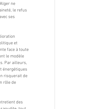
Alger ne 
ineté, le refus 
avec ses 
ioration 
litique et 
nte face à toute 
ont le modèle 
. Par ailleurs, 
t énergétiques 
n risquerait de 
n rôle de 
ntretient des 
saoudite, tout 