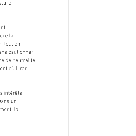
sture 
nt 
dre la 
, tout en 
sans cautionner 
me de neutralité 
nt où l’Iran 
s intérêts 
Dans un 
ment, la 