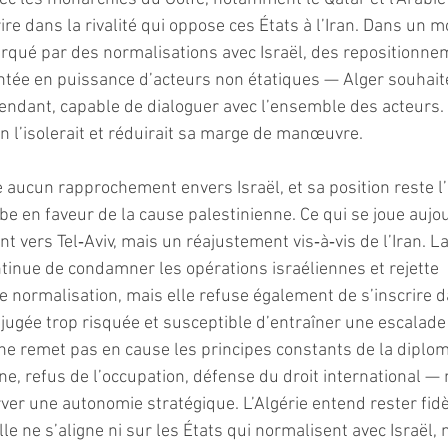
ire dans la rivalité qui oppose ces États à l’Iran. Dans un 
rqué par des normalisations avec Israël, des repositionne
ntée en puissance d’acteurs non étatiques — Alger souhait
ndant, capable de dialoguer avec l’ensemble des acteurs. 
n l’isolerait et réduirait sa marge de manœuvre.
e aucun rapprochement envers Israël, et sa position reste l
 en faveur de la cause palestinienne. Ce qui se joue aujou
 vers Tel‑Aviv, mais un réajustement vis‑à‑vis de l’Iran. L
ntinue de condamner les opérations israéliennes et rejette 
 normalisation, mais elle refuse également de s’inscrire da
 jugée trop risquée et susceptible d’entraîner une escalade 
e remet pas en cause les principes constants de la diplom
ne, refus de l’occupation, défense du droit international — m
ver une autonomie stratégique. L’Algérie entend rester fidè
le ne s’aligne ni sur les États qui normalisent avec Israël, n