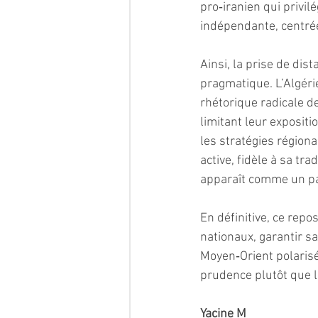
pro‑iranien qui privil
indépendante, centrée 
Ainsi, la prise de dis
pragmatique. L’Algéri
rhétorique radicale de
limitant leur expositi
les stratégies régiona
active, fidèle à sa tr
apparaît comme un pa
En définitive, ce repo
nationaux, garantir s
Moyen‑Orient polarisé,
prudence plutôt que l’
Yacine M 