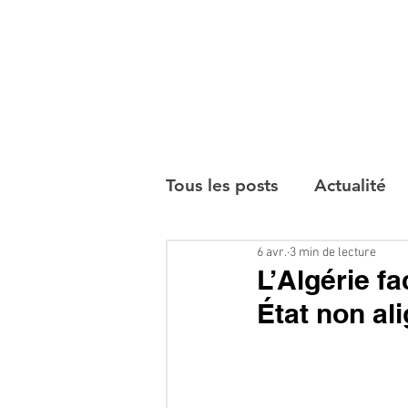
Tous les posts
Actualité
6 avr.
3 min de lecture
Interviews
L’Algérie fa
État non al