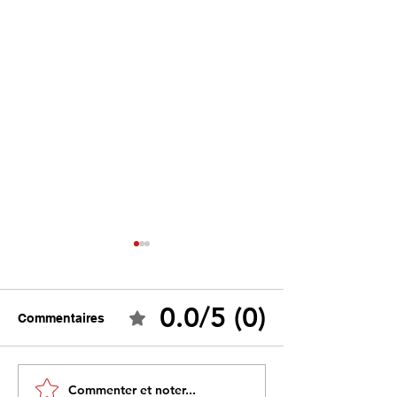
0.0/5 (0)
Commentaires
Tebboune face à ses
Un programme s
Commenter et noter...