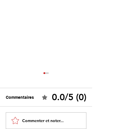
0.0/5 (0)
Commentaires
Tebboune face à ses
Un programme s
Commenter et noter...
propres mirages :
sous influence 