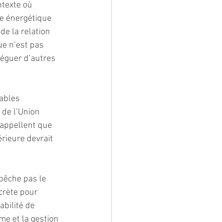
texte où 
e énergétique 
de la relation 
ue n’est pas 
léguer d’autres 
ables 
 de l’Union 
rappellent que 
rieure devrait 
pêche pas le 
crète pour 
abilité de 
me et la gestion 