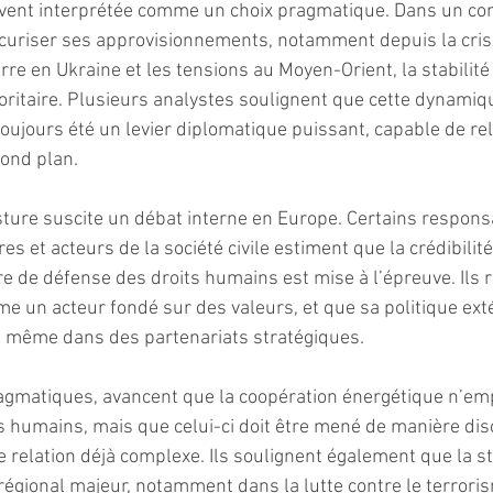
uvent interprétée comme un choix pragmatique. Dans un con
écuriser ses approvisionnements, notamment depuis la cris
re en Ukraine et les tensions au Moyen-Orient, la stabilité 
ioritaire. Plusieurs analystes soulignent que cette dynamiq
 toujours été un levier diplomatique puissant, capable de re
ond plan.
sture suscite un débat interne en Europe. Certains respons
res et acteurs de la société civile estiment que la crédibilité
 de défense des droits humains est mise à l’épreuve. Ils 
e un acteur fondé sur des valeurs, et que sa politique exté
s, même dans des partenariats stratégiques.
ragmatiques, avancent que la coopération énergétique n’em
ts humains, mais que celui-ci doit être mené de manière dis
ne relation déjà complexe. Ils soulignent également que la st
 régional majeur, notamment dans la lutte contre le terroris