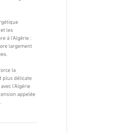
rgétique 
et les 
e à l’Algérie : 
core largement 
ées.
orce la 
 plus délicate 
avec l’Algérie 
 tension appelée 
.