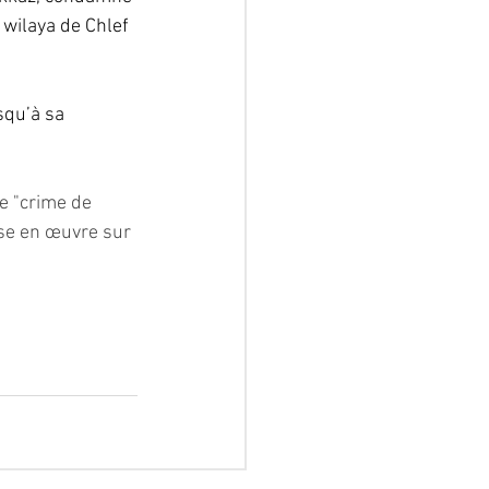
 wilaya de Chlef 
squ’à sa 
e "crime de 
ise en œuvre sur 