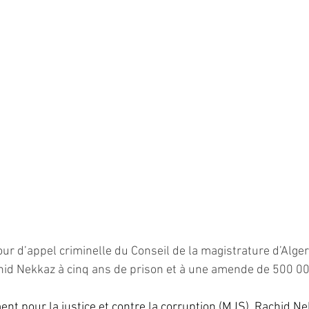
 Cour d’appel criminelle du Conseil de la magistrature d’Alg
chid Nekkaz à cinq ans de prison et à une amende de 500 00
t pour la justice et contre la corruption (MJS), Rachid N