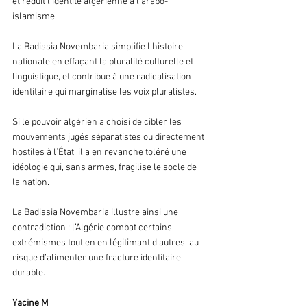
et réduit l’identité algérienne à l’arabo-
islamisme. 
La Badissia Novembaria simplifie l’histoire 
nationale en effaçant la pluralité culturelle et 
linguistique, et contribue à une radicalisation 
identitaire qui marginalise les voix pluralistes. 
Si le pouvoir algérien a choisi de cibler les 
mouvements jugés séparatistes ou directement 
hostiles à l’État, il a en revanche toléré une 
idéologie qui, sans armes, fragilise le socle de 
la nation. 
La Badissia Novembaria illustre ainsi une 
contradiction : l’Algérie combat certains 
extrémismes tout en en légitimant d’autres, au 
risque d’alimenter une fracture identitaire 
durable.
Yacine M