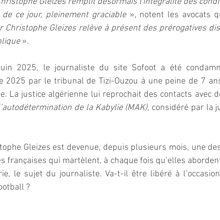
ristophe Gleizes remplit désormais l'intégralité des condit
 de ce jour, pleinement graciable 
», notent les avocats q
r Christophe Gleizes relève à présent des prérogatives dis
blique
 ».
uin 2025, le journaliste du site Sofoot a été condamn
 2025 par le tribunal de Tizi-Ouzou à une peine de 7 ans
e. La justice algérienne lui reprochait des contacts avec 
autodétermination de la Kabylie
(MAK),
 considéré par la j
stophe Gleizes est devenue, depuis plusieurs mois, une de
s françaises qui martèlent, à chaque fois qu’elles abordent 
ie, le sujet du journaliste. Va-t-il être libéré à l’occasio
otball ?