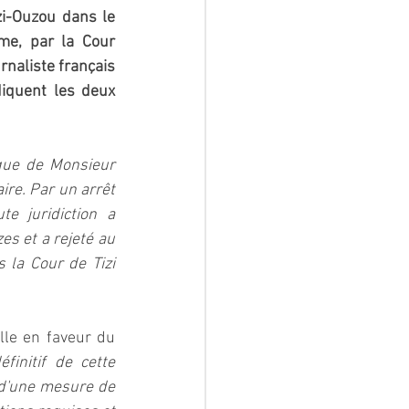
zi-Ouzou dans le 
me, par la Cour 
naliste français 
diquent les deux 
que de Monsieur 
ire. Par un arrêt 
 juridiction a 
s et a rejeté au 
 la Cour de Tizi 
lle en faveur du 
finitif de cette 
 d'une mesure de 