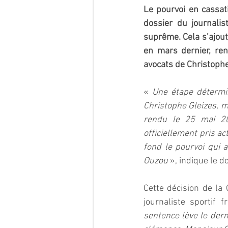
Le pourvoi en cassati
dossier du journalis
suprême. Cela s’ajout
en mars dernier, re
avocats de Christoph
« 
Une étape détermin
Christophe Gleizes, ma
rendu le 25 mai 202
officiellement pris a
fond le pourvoi qui a
Ouzou 
», indique le 
Cette décision de la 
journaliste sportif f
sentence lève le dern