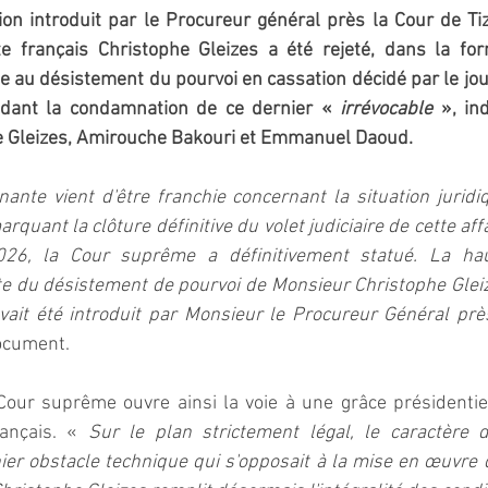
on introduit par le Procureur général près la Cour de Ti
te français Christophe Gleizes a été rejeté, dans la for
e au désistement du pourvoi en cassation décidé par le jour
ndant la condamnation de ce dernier «
 irrévocable
 », in
e Gleizes, Amirouche Bakouri et Emmanuel Daoud.
ante vient d'être franchie concernant la situation juridi
rquant la clôture définitive du volet judiciaire de cette affa
6, la Cour suprême a définitivement statué. La haute
cte du désistement de pourvoi de Monsieur Christophe Gleize
vait été introduit par Monsieur le Procureur Général près
document.
Cour suprême ouvre ainsi la voie à une grâce présidentie
rançais. « 
Sur le plan strictement légal, le caractère dé
ier obstacle technique qui s'opposait à la mise en œuvre