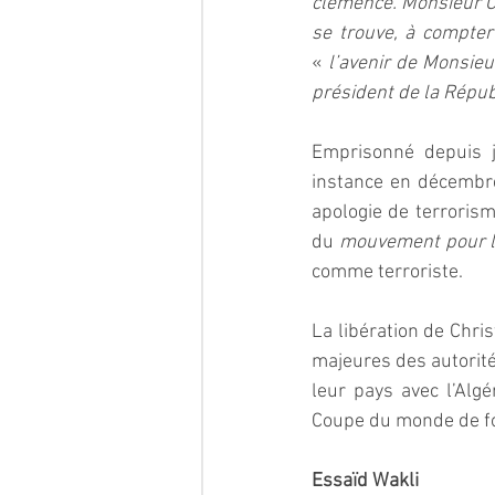
clémence. Monsieur Ch
se trouve, à compter
«
 l’avenir de Monsieu
président de la Répu
Emprisonné depuis j
instance en décembre
apologie de terrorism
du 
mouvement pour l’
comme terroriste.
La libération de Chri
majeures des autorité
leur pays avec l’Algér
Coupe du monde de fo
Essaïd Wakli