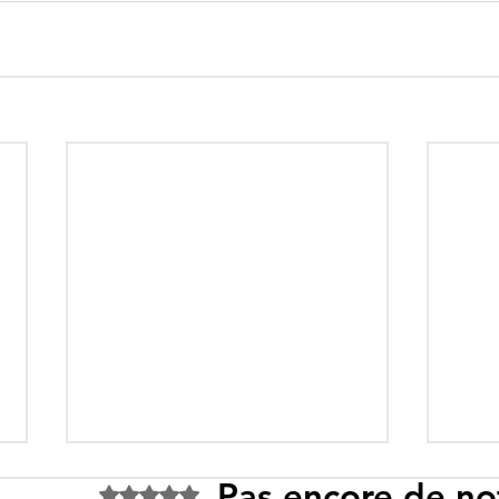
Pas encore de no
Noté 0 étoile sur 5.