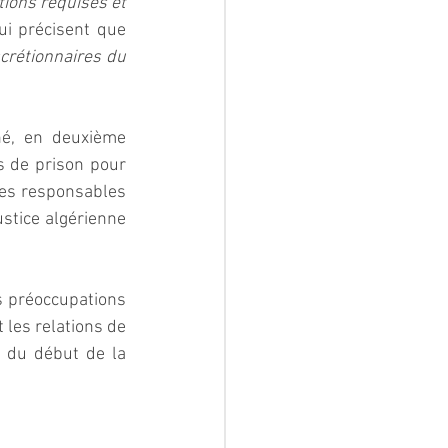
ions requises et 
ui précisent que 
crétionnaires du 
é, en deuxième 
 de prison pour 
des responsables 
ustice algérienne 
s préoccupations 
les relations de 
n du début de la 