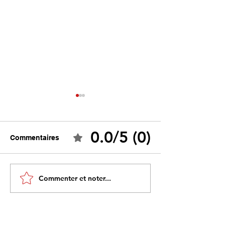
0.0/5 (0)
Commentaires
Tebboune face à ses
Un programme s
Commenter et noter...
propres mirages :
sous influence 
promesses différées,
l’idéologie prim
ennemis imaginaires et
savoir
réalités évitées