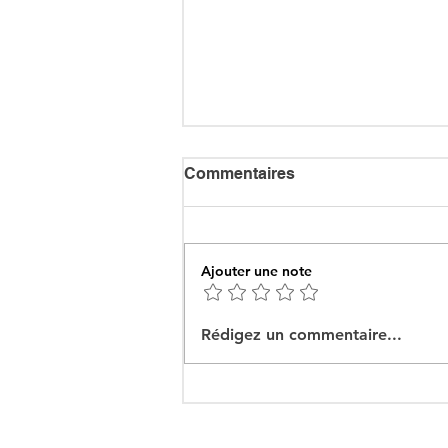
Commentaires
Ajouter une note
Ceuta : Algérie–Maroc, la
Rédigez un commentaire...
bataille des récits pour
mieux cacher la misère