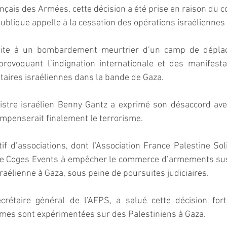
nçais des Armées, cette décision a été prise en raison du co
publique appelle à la cessation des opérations israéliennes
uite à un bombardement meurtrier d’un camp de déplac
 provoquant l’indignation internationale et des manifesta
itaires israéliennes dans la bande de Gaza.
istre israélien Benny Gantz a exprimé son désaccord avec 
ompenserait finalement le terrorisme.
if d’associations, dont l’Association France Palestine Soli
se Coges Events à empêcher le commerce d’armements susc
sraélienne à Gaza, sous peine de poursuites judiciaires. 
rétaire général de l’AFPS, a salué cette décision fort
rmes sont expérimentées sur des Palestiniens à Gaza.