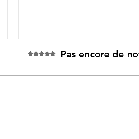
Pas encore de no
Noté 0 étoile sur 5.
Tebboune face à ses
Un p
propres mirages :
sous
promesses différées,
l’id
ennemis imaginaires et
savo
réalités évitées