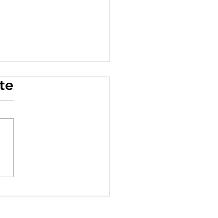
te
rogramme scolaire
 influence : quand
éologie prime sur le
ir