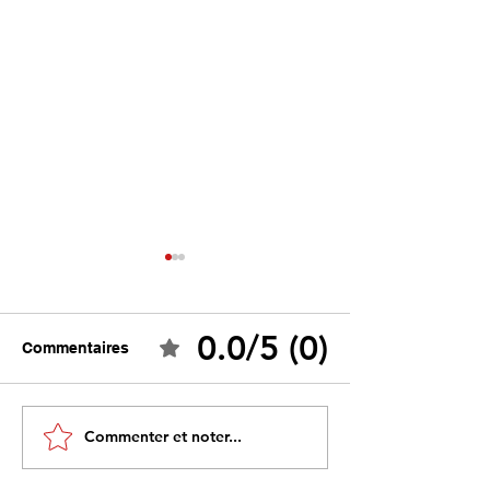
0.0/5 (0)
Commentaires
Tebboune face à ses
Un programme s
Commenter et noter...
propres mirages :
sous influence 
promesses différées,
l’idéologie prim