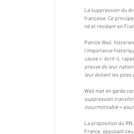
La suppression du dro
française. Ce principe
né et résidant en Fra
Patrick Weil, historie
l'importance historiqu
cause
 », écrit-il, rap
preuve de leur nation
leur évitant les pire
Weil met en garde con
suppression transform
insurmontable
 » pou
La proposition du RN r
France, opposant ceux 