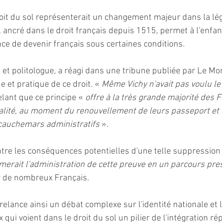
it du sol représenterait un changement majeur dans la lég
, ancré dans le droit français depuis 1515, permet à l'enfan
nce de devenir français sous certaines conditions.
n et politologue, a réagi dans une tribune publiée par Le Mo
e et pratique de ce droit. « 
Même Vichy n'avait pas voulu le
pelant que ce principe « 
offre à la très grande majorité des F
alité, au moment du renouvellement de leurs passeport et ca
s cauchemars administratifs
 ».
tre les conséquences potentielles d'une telle suppression :
erait l'administration de cette preuve en un parcours pre
r de nombreux Français.
elance ainsi un débat complexe sur l'identité nationale et 
qui voient dans le droit du sol un pilier de l'intégration ré