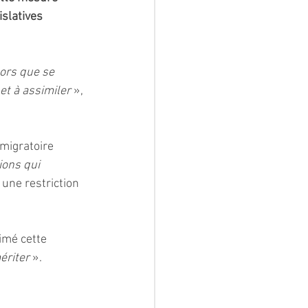
slatives 
lors que se 
et à assimiler 
», 
 migratoire 
ions qui 
t une restriction 
imé cette 
ériter 
».