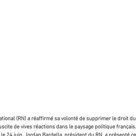
onal (RN) a réaffirmé sa volonté de supprimer le droit du 
scite de vives réactions dans le paysage politique français
le 24 juin, Jordan Bardella, président du RN, a présenté c