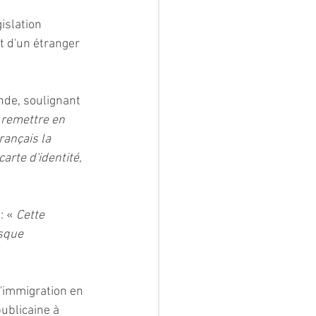
islation 
t d'un étranger 
nde, soulignant 
 remettre en 
rançais la 
rte d'identité, 
 « 
Cette 
sque 
l'immigration en 
publicaine à 