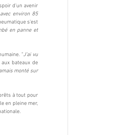
poir d'un avenir 
 avec environ 85 
neumatique s'est 
mbé en panne et 
humaine. “
J'ai vu 
 aux bateaux de 
 jamais monté sur 
rêts à tout pour 
e en pleine mer, 
nationale.