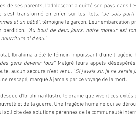
ès de ses parents, l'adolescent a quitté son pays dans l'es
e s'est transformé en enfer sur les flots. “
Je suis parti
mmes et un bébé”
, témoigne le garçon. Leur embarcation p
n perdition. 
“Au bout de deux jours, notre moteur est to
nourriture ni d'eau.”
tal, Ibrahima a été le témoin impuissant d'une tragédie 
des gens devenir fous
.” Malgré leurs appels désespérés
oute, aucun secours n'est venu. “
Si j'avais su, je ne serais
jeune rescapé, marqué à jamais par ce voyage de la mort.
esque d'Ibrahima illustre le drame que vivent ces exilés p
pauvreté et de la guerre. Une tragédie humaine qui se déroul
qui sollicite des solutions pérennes de la communauté inter