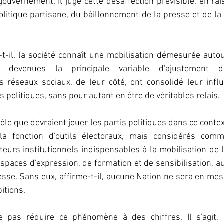
 gouvernement. Il juge cette désaffection prévisible, en rai
itique partisane, du bâillonnement de la presse et de la d
-t-il, la société connaît une mobilisation démesurée auto
t, devenues la principale variable d'ajustement de
 réseaux sociaux, de leur côté, ont consolidé leur influ
 politiques, sans pour autant en être de véritables relais.
rôle que devraient jouer les partis politiques dans ce context
la fonction d'outils électoraux, mais considérés comme
eurs institutionnels indispensables à la mobilisation de la 
spaces d'expression, de formation et de sensibilisation, a
resse. Sans eux, affirme-t-il, aucune Nation ne sera en mesu
itions.
e pas réduire ce phénomène à des chiffres. Il s'agit, s