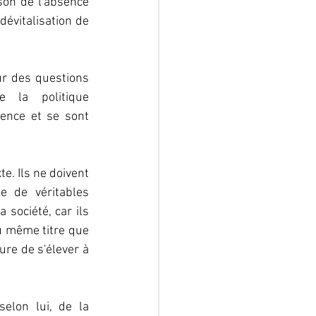
son de l'absence 
évitalisation de 
ur des questions 
 la politique 
ence et se sont 
e. Ils ne doivent 
 de véritables 
société, car ils 
u même titre que 
re de s'élever à 
elon lui, de la 