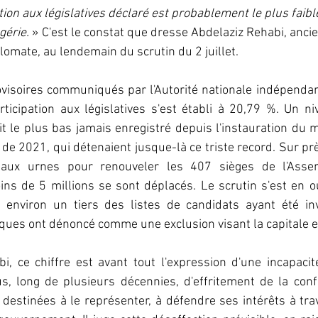
tion aux législatives déclaré est probablement le plus faibl
gérie. 
» C'est le constat que dresse Abdelaziz Rehabi, ancie
omate, au lendemain du scrutin du 2 juillet.
ovisoires communiqués par l'Autorité nationale indépendan
rticipation aux législatives s'est établi à 20,79 %. Un nive
it le plus bas jamais enregistré depuis l'instauration du m
 2021, qui détenaient jusque-là ce triste record. Sur prè
 aux urnes pour renouveler les 407 sièges de l'Assem
ns de 5 millions se sont déplacés. Le scrutin s'est en o
 environ un tiers des listes de candidats ayant été inv
iques ont dénoncé comme une exclusion visant la capitale en
, ce chiffre est avant tout l'expression d'une incapacit
s, long de plusieurs décennies, d'effritement de la conf
 destinées à le représenter, à défendre ses intérêts à trave