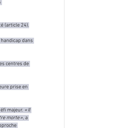
 
 (article 24).
e handicap dans 
es centres de 
eure prise en 
éfi majeur. 
« Il 
tre morte »
, a 
pproche 