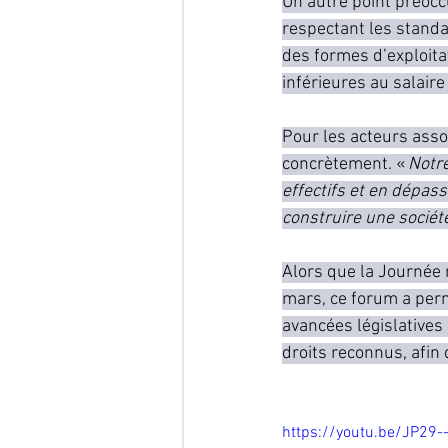
Un autre point préocc
respectant les standa
des formes d’exploita
inférieures au salair
Pour les acteurs associ
concrètement. « 
Notre
effectifs et en dépa
construire une sociét
Alors que la Journée 
mars, ce forum a perm
avancées législatives 
droits reconnus, afin 
https://youtu.be/JP29