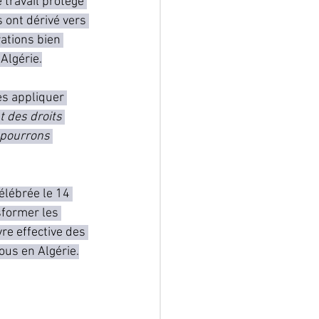
travail protégé 
 ont dérivé vers 
ations bien 
Algérie.
les appliquer 
t des droits 
 pourrons 
élébrée le 14 
sformer les 
re effective des 
tous en Algérie.