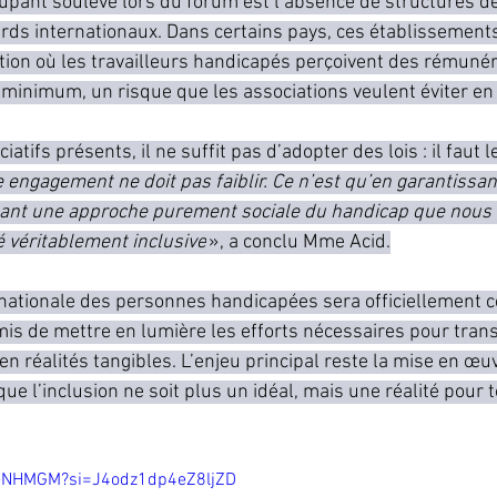
upant soulevé lors du forum est l’absence de structures de 
rds internationaux. Dans certains pays, ces établissements
tion où les travailleurs handicapés perçoivent des rémunér
e minimum, un risque que les associations veulent éviter en 
atifs présents, il ne suffit pas d’adopter des lois : il faut 
 engagement ne doit pas faiblir. Ce n’est qu’en garantissan
ssant une approche purement sociale du handicap que nous
é véritablement inclusive
 », a conclu Mme Acid.
nationale des personnes handicapées sera officiellement c
is de mettre en lumière les efforts nécessaires pour tran
en réalités tangibles. L’enjeu principal reste la mise en œuv
que l’inclusion ne soit plus un idéal, mais une réalité pour 
--NHMGM?si=J4odz1dp4eZ8ljZD