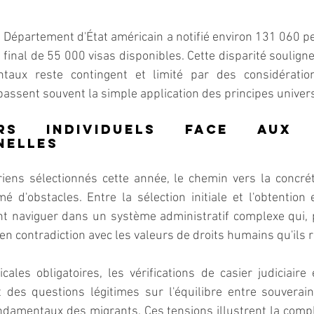
le Département d'État américain a notifié environ 131 060 p
inal de 55 000 visas disponibles. Cette disparité souligne
taux reste contingent et limité par des considérations
assent souvent la simple application des principes univers
rs individuels face aux r
nelles
iens sélectionnés cette année, le chemin vers la concréti
é d'obstacles. Entre la sélection initiale et l'obtention e
nt naviguer dans un système administratif complexe qui, 
en contradiction avec les valeurs de droits humains qu'ils 
les obligatoires, les vérifications de casier judiciaire 
 des questions légitimes sur l'équilibre entre souverain
ndamentaux des migrants. Ces tensions illustrent la compl