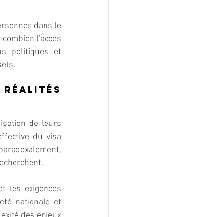
ersonnes dans le 
 combien l'accès 
 politiques et 
els.
éalités 
sation de leurs 
ffective du visa 
paradoxalement, 
recherchent.
et les exigences 
eté nationale et 
exité des enjeux 