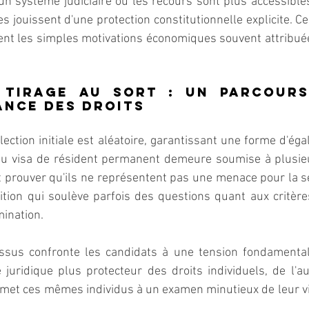
un système judiciaire où les recours sont plus accessibles
s jouissent d'une protection constitutionnelle explicite. Ce
nt les simples motivations économiques souvent attribuée
 tirage au sort : un parcours
nce des droits
ection initiale est aléatoire, garantissant une forme d'égal
 du visa de résident permanent demeure soumise à plusieur
 prouver qu'ils ne représentent pas une menace pour la sé
tion qui soulève parfois des questions quant aux critères
mination.
sus confronte les candidats à une tension fondamentale 
juridique plus protecteur des droits individuels, de l'au
met ces mêmes individus à un examen minutieux de leur vi