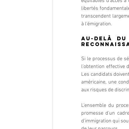
équitables d'accès à 
libertés fondamentale
transcendent largeme
à l'émigration.
Au-delà du
reconnaissa
Si le processus de sél
l'obtention effective
Les candidats doivent
américaine, une condi
aux risques de discri
L'ensemble du proces
promesse d'un cadre 
d'immigration qui sou
de leur parcours.