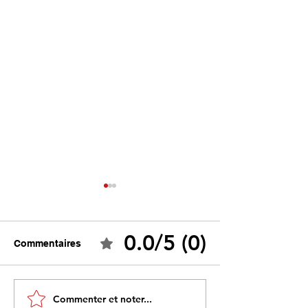
0.0/5 (0)
Commentaires
Tebboune face à ses
Un programme s
Commenter et noter...