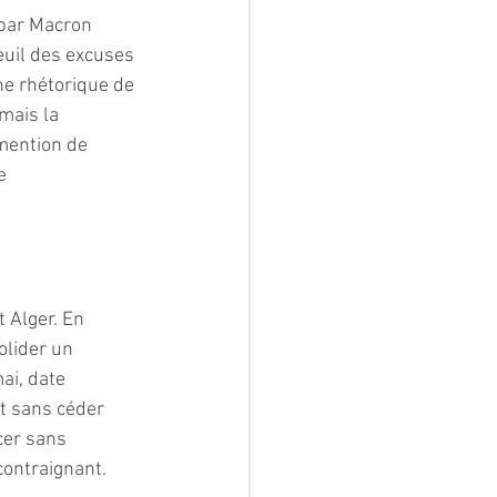
 par Macron 
euil des excuses 
ne rhétorique de 
mais la 
mention de 
e 
 Alger. En 
olider un 
ai, date 
t sans céder 
cer sans 
contraignant.