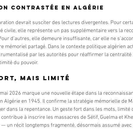
on contrastée en Algérie
aration devrait susciter des lectures divergentes. Pour cert
été civile, elle représente un pas supplémentaire vers la re
Pour d’autres, elle demeure insuffisante, car elle ne s’acc
e mémoriel partagé. Dans le contexte politique algérien act
rumentalisé par les autorités pour réaffirmer la centralité 
timité du pouvoir.
ort, mais limité
ai 2026 marque une nouvelle étape dans la reconnaissance
 Algérie en 1945. Il confirme la stratégie mémorielle de 
er dans la repentance. Un geste fort dans les mots, limité 
i contribue à inscrire les massacres de Sétif, Guelma et Khe
is — un récit longtemps fragmenté, désormais assumé avec