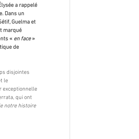
Élysée a rappelé 
e. Dans un 
tif, Guelma et 
et marqué 
ents «
 en face
 » 
tique de 
s disjointes 
t le 
 exceptionnelle 
rata, qui ont 
de notre histoire