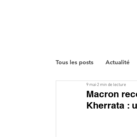
Tous les posts
Actualité
9 mai
2 min de lecture
Interviews
Macron reco
Kherrata : 