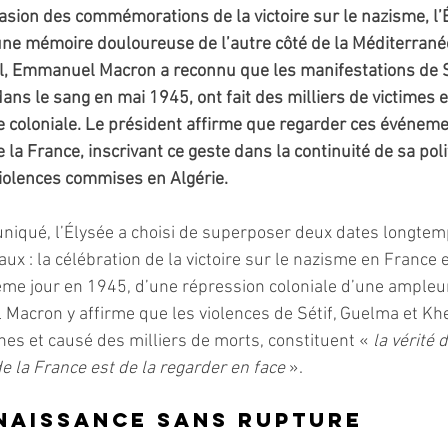
casion des commémorations de la victoire sur le nazisme, l’
une mémoire douloureuse de l’autre côté de la Méditerrané
 Emmanuel Macron a reconnu que les manifestations de Sé
ans le sang en mai 1945, ont fait des milliers de victimes 
e coloniale. Le président affirme que regarder ces événem
 la France, inscrivant ce geste dans la continuité de sa poli
iolences commises en Algérie.
iqué, l’Élysée a choisi de superposer deux dates longtemp
aux : la célébration de la victoire sur le nazisme en France e
me jour en 1945, d’une répression coloniale d’une ampleur
Macron y affirme que les violences de Sétif, Guelma et Kher
es et causé des milliers de morts, constituent « 
la vérité 
e la France est de la regarder en face
 ».
naissance sans rupture