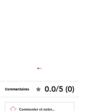
0.0/5 (0)
Commentaires
Tebboune face à ses
Un programme s
Commenter et noter...