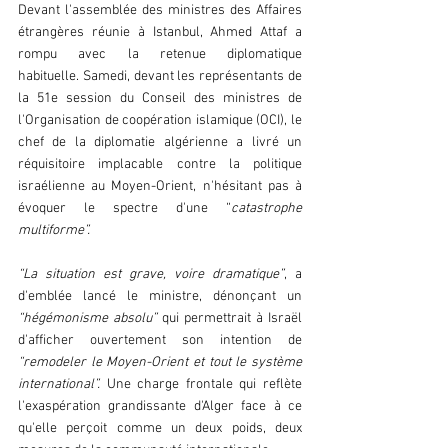
Devant l'assemblée des ministres des Affaires 
étrangères réunie à Istanbul, Ahmed Attaf a 
rompu avec la retenue diplomatique 
habituelle. Samedi, devant les représentants de 
la 51e session du Conseil des ministres de 
l'Organisation de coopération islamique (OCI), le 
chef de la diplomatie algérienne a livré un 
réquisitoire implacable contre la politique 
israélienne au Moyen-Orient, n'hésitant pas à 
évoquer le spectre d'une “
catastrophe 
multiforme”.
“La situation est grave, voire dramatique”
, a 
d'emblée lancé le ministre, dénonçant un 
“hégémonisme absolu”
 qui permettrait à Israël 
d'afficher ouvertement son intention de 
“remodeler le Moyen-Orient et tout le système 
international”. 
Une charge frontale qui reflète 
l'exaspération grandissante d'Alger face à ce 
qu'elle perçoit comme un deux poids, deux 