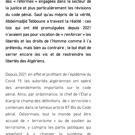
des « 
réformes 
» engagées dans le secteur de 
la justice et plus particulièrement les révisions 
du code pénal. Sauf qu’au mépris de la vérité, 
Abdelmadjid Tebboune a travesti la réalité : ces 
lois qui ont été promulguées depuis 2021 
n’avaient pas pour vocation de « 
renforcer
 » les 
libertés et les droits de l’Homme comme il l’a 
prétendu, mais bien au contraire ; le but était de 
serrer encore les vis et de restreindre les 
libertés des Algériens.
Depuis 2021 en effet et profitant de l’épidémie du 
Covid 19, les autorités algériennes ont opéré 
des amendements importants sur le code 
pénal. Ainsi, par ordonnance, le chef de l’Etat a 
élargi le champ des définitions  de «
 terroriste 
» 
contenues dans le fameux article 87-Bis du Code 
pénal. Désormais, tout le monde peut être 
accusé de «
 terrorisme
 » ou de soutien au 
terrorisme, y compris les partis politiques qui 
appellent à « changer le système de 