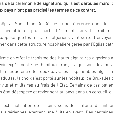
s de la cérémonie de signature, qui s’est déroulée mardi 2 j
 pays n’ont pas précisé les termes de ce contrat.
’hôpital Sant Joan De Déu est une référence dans les di
a pédiatrie et plus particulièrement dans le traiteme
suppose que les militaires algériens vont surtout envoyer 
er dans cette structure hospitalière gérée par l’Eglise cat
irme en effet le tropisme des hauts dignitaires algériens à 
voir expérimenté les hôpitaux français, qui sont devenus
plomatique entre les deux pays, les responsables algérie
 adultes, le choix s’est porté sur les hôpitaux de Bruxelles
ils et militaires au frais de l’Etat. Certains de ces patien
un état désespéré et reviennent au pays dans un cercueil. e
’externalisation de certains soins des enfants de milita
és algériennes exercent une fuite en avant. Des centaines