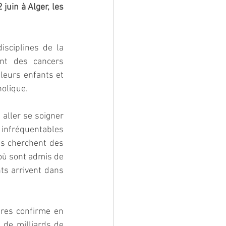
uin à Alger, les 
sciplines de la 
nt des cancers 
leurs enfants et 
holique.
aller se soigner 
 infréquentables 
ns cherchent des 
 où sont admis de 
ts arrivent dans 
ires confirme en 
 de milliards de 