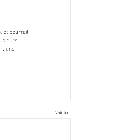
 et pourrait 
usieurs 
nt une 
Voir tout