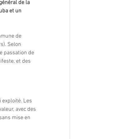
général de la 
uba et un 
ommune de 
s). Selon 
de passation de 
feste, et des 
 exploité. Les 
aleur, avec des 
 sans mise en 