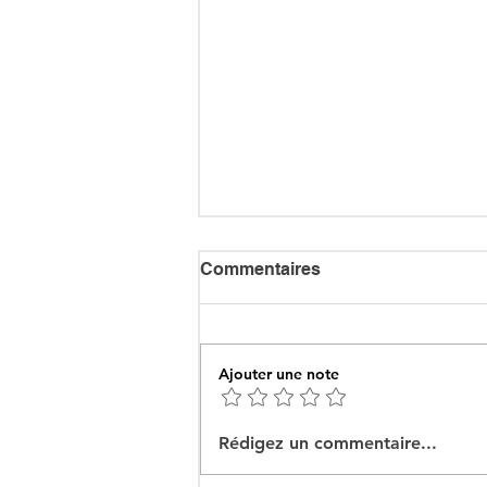
Commentaires
Ajouter une note
Ceuta : Algérie–Maroc, la
Rédigez un commentaire...
bataille des récits pour
mieux cacher la misère