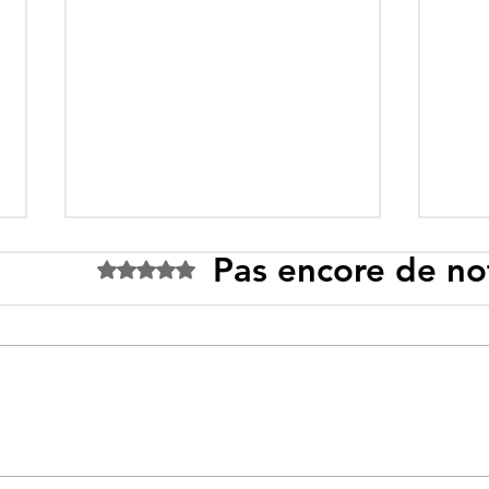
Pas encore de no
Noté 0 étoile sur 5.
Tebboune face à ses
Un p
propres mirages :
sous
promesses différées,
l’id