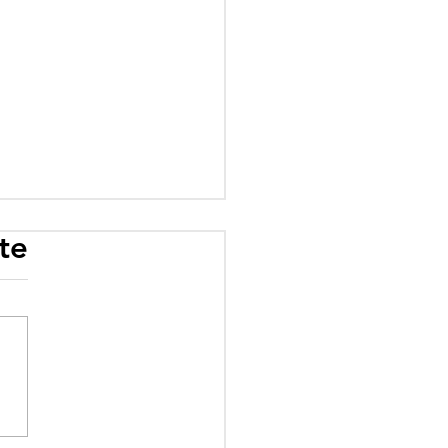
te
rogramme scolaire
 influence : quand
éologie prime sur le