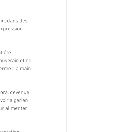
oin, dans des 
expression 
t été 
souverain et ne 
erme : la main 
pora, devenue 
voir algérien 
ur alimenter 