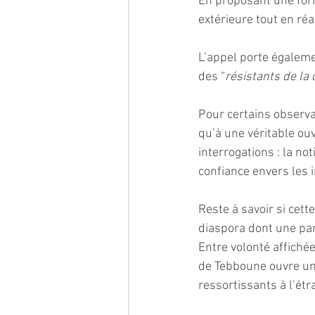
En proposant une form
extérieure tout en réaf
L’appel porte égaleme
des “
résistants de la
Pour certains observ
qu’à une véritable ouv
interrogations : la not
confiance envers les i
Reste à savoir si cett
diaspora dont une pa
Entre volonté affichée
de Tebboune ouvre un 
ressortissants à l’étr