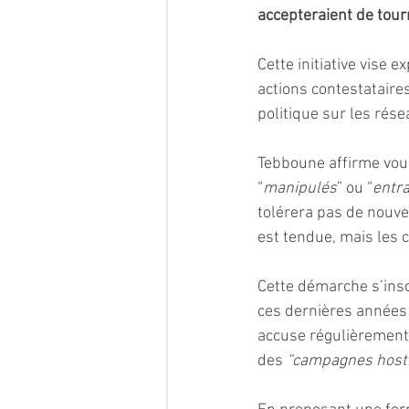
accepteraient de tourn
Cette initiative vise 
actions contestataire
politique sur les rése
Tebboune affirme voulo
“
manipulés
” ou “
entra
tolérera pas de nouvel
est tendue, mais les c
Cette démarche s’insc
ces dernières années u
accuse régulièrement 
des 
“campagnes hosti