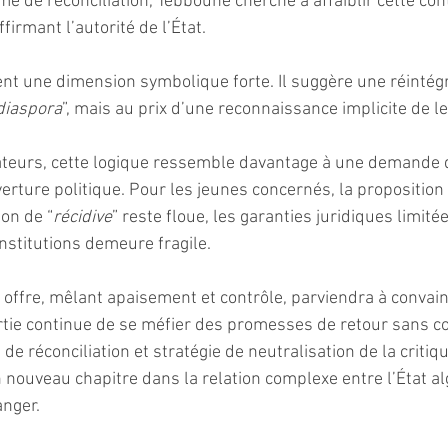
e de réconciliation, Tebboune cherche à affaiblir cette con
firmant l’autorité de l’État.
nt une dimension symbolique forte. Il suggère une réintégr
 diaspora
”, mais au prix d’une reconnaissance implicite de le
ateurs, cette logique ressemble davantage à une demande 
erture politique. Pour les jeunes concernés, la proposition
ion de “
récidive
” reste floue, les garanties juridiques limitées
nstitutions demeure fragile.
e offre, mêlant apaisement et contrôle, parviendra à convai
rtie continue de se méfier des promesses de retour sans c
 de réconciliation et stratégie de neutralisation de la critiq
nouveau chapitre dans la relation complexe entre l’État alg
anger.