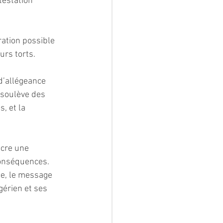
testation 
ation possible 
urs torts. 
d’allégeance 
 soulève des 
, et la 
ncre une 
onséquences. 
ue, le message 
érien et ses 