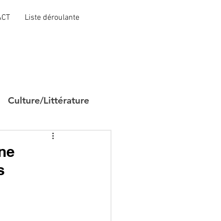
ACT
Liste déroulante
Culture/Littérature
une
s