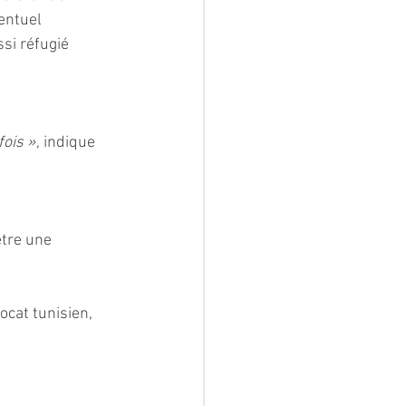
entuel 
si réfugié 
fois »
, indique 
être une 
cat tunisien, 