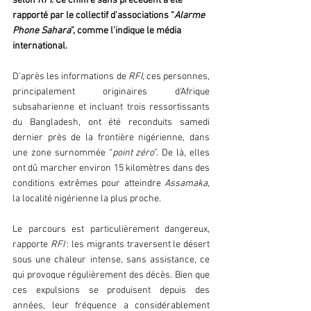
selon 
RFI
. Ce chiffre sans précédent a été 
rapporté par le collectif d'associations “
Alarme 
Phone Sahara
”, comme l'indique le média 
international.
D'après les informations de 
RFI
, ces personnes, 
principalement originaires d'Afrique 
subsaharienne et incluant trois ressortissants 
du Bangladesh, ont été reconduits samedi 
dernier près de la frontière nigérienne, dans 
une zone surnommée “
point zéro
”. De là, elles 
ont dû marcher environ 15 kilomètres dans des 
conditions extrêmes pour atteindre
 Assamaka
, 
la localité nigérienne la plus proche.
Le parcours est particulièrement dangereux, 
rapporte 
RFI
 : les migrants traversent le désert 
sous une chaleur intense, sans assistance, ce 
qui provoque régulièrement des décès. Bien que 
ces expulsions se produisent depuis des 
années, leur fréquence a considérablement 