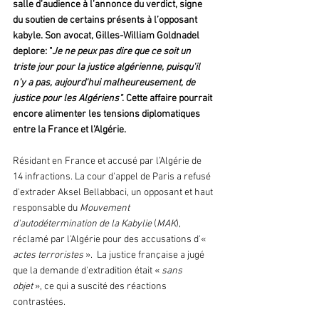
salle d’audience à l’annonce du verdict, signe 
du soutien de certains présents à l’opposant 
kabyle. Son avocat, Gilles-William Goldnadel 
deplore: "
Je ne peux pas dire que ce soit un 
triste jour pour la justice algérienne, puisqu'il 
n'y a pas, aujourd'hui malheureusement, de 
justice pour les Algériens"
. Cette affaire pourrait 
encore alimenter les tensions diplomatiques 
entre la France et l’Algérie. 
Résidant en France et accusé par l’Algérie de 
14 infractions. La cour d'appel de Paris a refusé 
d'extrader Aksel Bellabbaci, un opposant et haut 
responsable du
 Mouvement 
d'autodétermination de la Kabylie
 (
MAK
), 
réclamé par l'Algérie pour des accusations d'« 
actes terroristes
 ».  La justice française a jugé 
que la demande d'extradition était « 
sans 
objet
 », ce qui a suscité des réactions 
contrastées. 