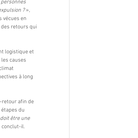
s personnes 
expulsion ? 
», 
s vécues en 
des retours qui 
 logistique et 
 les causes 
climat 
ectives à long 
retour afin de 
 étapes du 
 doit être une 
, conclut-il.