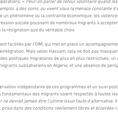
pérations. « 
Peut-on parler de retour volontaire quand le
 emploi, à des soins, ou vivent sous la menace constante d’
oque un phénomène où la contrainte économique, les violence
pression sociale poussent de nombreux migrants à accepter 
la résignation que du véritable choix.
ent facilités par l’OIM, qui met en place un accompagnement
 réintégration. Mais selon Hassam, cela ne doit pas masquer
des politiques migratoires de plus en plus restrictives, un 
s migrants subsahariens en Algérie, et une absence de persp
servation indépendante de ces programmes et un suivi post-
ts fondamentaux des migrants soient respectés à toutes les
r ne devrait jamais être l’ultime issue faute d’alternative. Il
 prise dans des conditions réellement libres et éclairées 
»