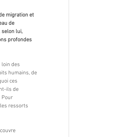
e migration et 
eau de 
 selon lui, 
ons profondes 
 loin des 
oits humains, de 
uoi ces 
t-ils de 
? Pour 
les ressorts 
ecouvre 