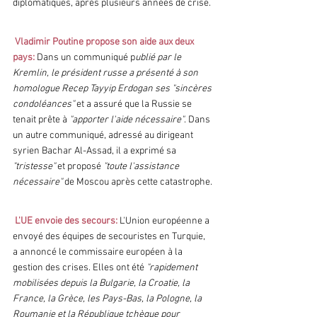
diplomatiques, après plusieurs années de crise.
 Vladimir Poutine propose son aide aux deux 
pays: 
Dans un communiqué p
ublié par le 
Kremlin, le président russe a présenté à son 
homologue Recep Tayyip Erdogan ses "sincères 
condoléances"
 et a assuré que la Russie se 
tenait prête à 
"apporter l'aide nécessaire"
. Dans 
un autre communiqué, adressé au dirigeant 
syrien Bachar Al-Assad, il a exprimé sa 
"tristesse" 
et proposé 
"toute l'assistance 
nécessaire"
 de Moscou après cette catastrophe.
L'UE envoie des secours:
L'Union européenne a 
envoyé des équipes de secouristes en Turquie, 
a annoncé le commissaire européen à la 
gestion des crises. Elles ont été 
"rapidement 
mobilisées depuis la Bulgarie, la Croatie, la 
France, la Grèce, les Pays-Bas, la Pologne, la 
Roumanie et la République tchèque pour 