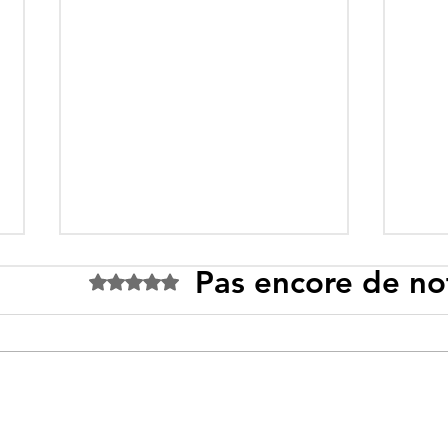
Pas encore de no
Noté 0 étoile sur 5.
Tebboune face à ses
Un p