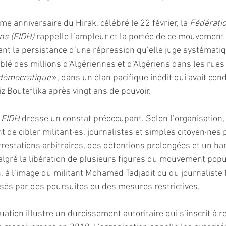
me anniversaire du Hirak, célébré le 22 février, la 
Fédératio
ns (FIDH)
 rappelle l’ampleur et la portée de ce mouvement 
nt la persistance d’une répression qu’elle juge systématiq
blé des millions d’Algériennes et d’Algériens dans les rues
 démocratique 
», dans un élan pacifique inédit qui avait cond
z Bouteflika après vingt ans de pouvoir.
 FIDH 
dresse un constat préoccupant. Selon l’organisation, 
 de cibler militant·es, journalistes et simples citoyen·nes 
arrestations arbitraires, des détentions prolongées et un h
Malgré la libération de plusieurs figures du mouvement popul
, à l’image du militant Mohamed Tadjadit ou du journalist
sés par des poursuites ou des mesures restrictives.
ituation illustre un durcissement autoritaire qui s’inscrit à 