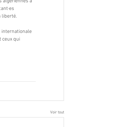
s algériennes à 
tant·es 
 liberté. 
 internationale 
t ceux qui 
Voir tout