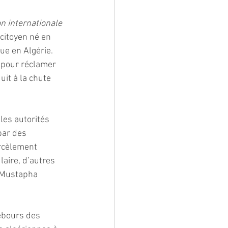
n internationale 
citoyen né en 
ue en Algérie. 
 pour réclamer 
uit à la chute 
les autorités 
par des 
arcèlement 
aire, d’autres 
e Mustapha 
rebours des 