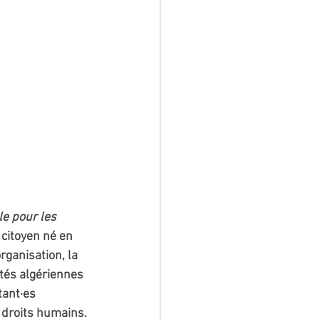
e pour les 
citoyen né en 
rganisation, la 
ités algériennes 
tant·es 
 droits humains.