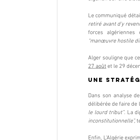
Le communiqué détail
retiré avant d'y reven
“manœuvre hostile dir
Alger souligne que ce
27 août
 et le 29 déc
Une stratég
Dans son analyse de 
délibérée de faire de l
le lourd tribut”
. La d
inconstitutionnelle”,
 
Enfin, L'Algérie expr