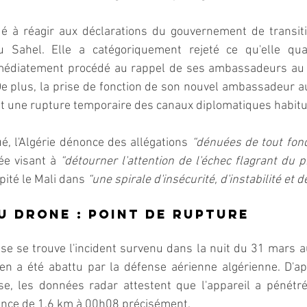
rdé à réagir aux déclarations du gouvernement de transiti
u Sahel. Elle a catégoriquement rejeté ce qu'elle qua
De plus, la prise de fonction de son nouvel ambassadeur a
nt une rupture temporaire des canaux diplomatiques habitu
 l'Algérie dénonce des allégations 
“dénuées de tout fo
ée visant à 
ipité le Mali dans 
“une spirale d'insécurité, d'instabilité et d
du drone : point de rupture
ise se trouve l'incident survenu dans la nuit du 31 mars au
en a été abattu par la défense aérienne algérienne. D'apr
se, les données radar attestent que l'appareil a pénétré 
ance de 1,6 km 
à 00h08 
précisément.