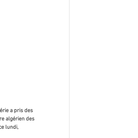
rie a pris des 
ère algérien des 
e lundi, 