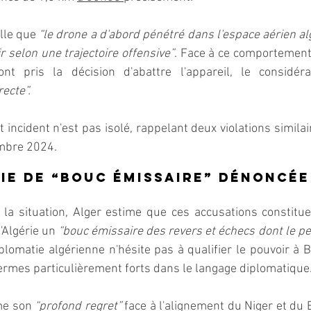
le que 
“le drone a d'abord pénétré dans l'espace aérien alg
ir selon une trajectoire offensive”
. Face à ce comportement j
ecte”.
t incident n'est pas isolé, rappelant deux violations simila
embre 2024.
ie de “bouc émissaire” dénoncée
la situation, Alger estime que ces accusations constituen
'Algérie un 
“bouc émissaire des revers et échecs dont le pe
iplomatie algérienne n'hésite pas à qualifier le pouvoir à
termes particulièrement forts dans le langage diplomatique
ime son
 “profond regret”
 face à l'alignement du Niger et du 