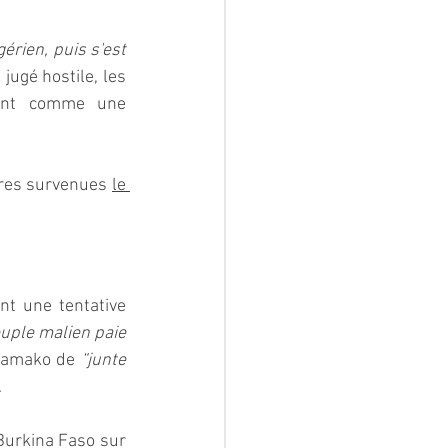
érien, puis s'est 
ugé hostile, les 
forces algériennes ont pris la décision d'abattre l'appareil, le considérant comme une 
ires survenues 
le 
t une tentative 
uple malien paie 
 Bamako de 
“junte 
.
Burkina Faso sur 