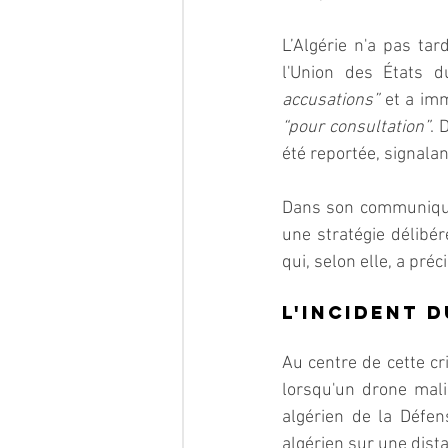
L’Algérie n'a pas ta
l'Union des États d
accusations”
“pour consultation”
. 
été reportée, signala
Dans son communiqué,
une stratégie délibér
qui, selon elle, a préc
L'incident 
Au centre de cette cr
lorsqu'un drone mali
algérien de la Défen
algérien sur une dist