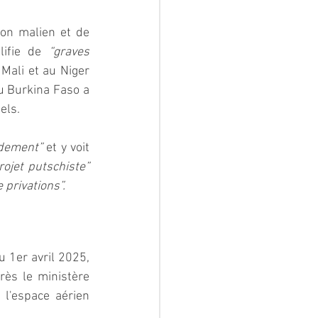
on malien et de 
lifie de 
“graves 
 et a immédiatement procédé au rappel de ses ambassadeurs au Mali et au Niger 
u Burkina Faso a 
els.
ndement”
 et y voit 
“détourner l'attention de l'échec flagrant du projet putschiste” 
e privations”.
 1er avril 2025, 
ès le ministère 
l'espace aérien 