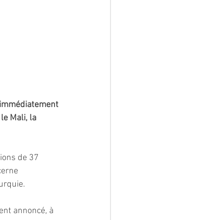
r immédiatement 
 Mali, la 
ions de 37 
cerne 
urquie.
ent annoncé, à 