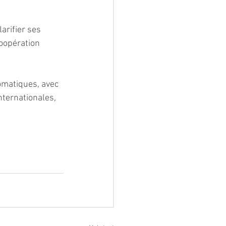
arifier ses 
oopération 
lomatiques, avec 
ternationales, 