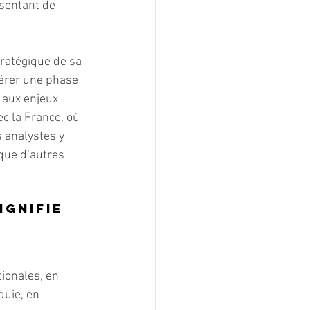
sentant de 
ratégique de sa 
érer une phase 
 aux enjeux 
c la France, où 
 analystes y 
que d’autres 
gnifie 
tionales, en 
quie, en 