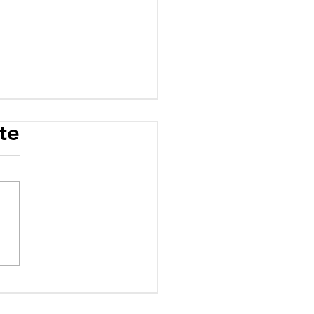
te
oune face à ses
res mirages :
esses différées,
mis imaginaires et
ités évitées