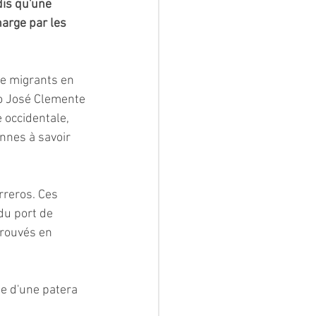
is qu'une 
harge par les 
de migrants en 
o José Clemente 
 occidentale, 
nnes à savoir 
rreros. Ces 
du port de 
rouvés en 
e d'une patera 