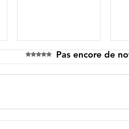
Pas encore de no
Noté 0 étoile sur 5.
Ceuta : Algérie–Maroc, la
Tebb
bataille des récits pour
prop
mieux cacher la misère
prom
enne
réal