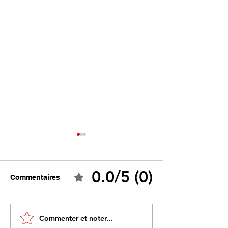
0.0/5 (0)
Commentaires
Ceuta : Algérie–Maroc,
Tebboune face 
Commenter et noter...
la bataille des récits
propres mirage