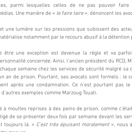
rses, parmi lesquelles celles de ne pas pouvoir faire d
médias. Une manière de « 
le faire taire 
», dénoncent les avo
et une lumière sur les pressions que subissent des acteur
matérialise notamment par le recours abusif à la détention p
 être une exception est devenue la règle et va parfois
rsonnalité concernée. Ainsi, l’ancien président du RCD, 
r chaque semaine chez les services de sécurité malgré sa 
n an de prison. Pourtant, ses avocats sont formels : le con
nt après une condamnation. Ce n’est pourtant pas le 
 d’autres exemples comme Marzoug Touati. 
 à moultes reprises à des peins de prison, comme c’était l
ligé de se présenter deux fois par semaine devant les serv
t toujours là. « 
C’est très épuisant moralement 
», nous a