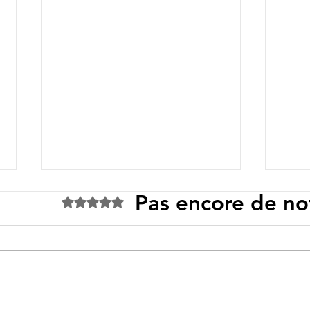
Pas encore de no
Noté 0 étoile sur 5.
Tebboune face à ses
Un p