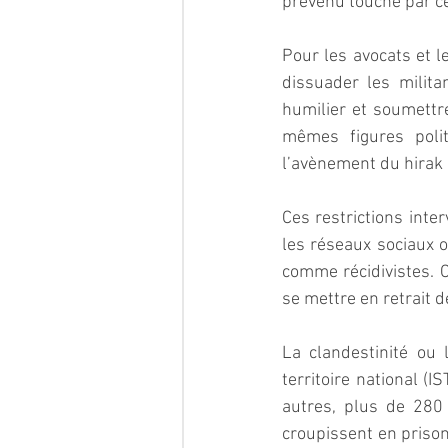
prévenu touché par c
Pour les avocats et 
dissuader les milita
humilier et soumettre
mêmes figures polit
l’avènement du hirak 
Ces restrictions inte
les réseaux sociaux o
comme récidivistes. C
se mettre en retrait d
La clandestinité ou l
territoire national (
autres, plus de 280
croupissent en prison 