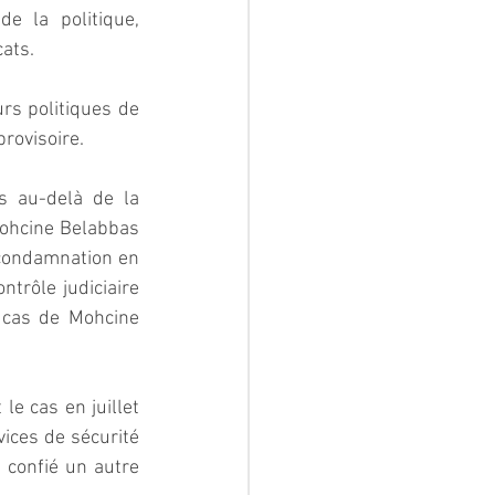
e la politique, 
cats.
s politiques de 
rovisoire. 
 au-delà de la 
Mohcine Belabbas 
condamnation en 
trôle judiciaire 
cas de Mohcine 
e cas en juillet 
ices de sécurité 
 confié un autre 