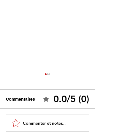
0.0/5 (0)
Commentaires
Tebboune face à ses
Un programme s
Commenter et noter...
propres mirages :
sous influence 