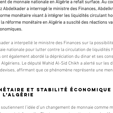
nt de monnaie nationale en Algérie a refait surface. Au cou
iz Abdelkader a interrogé le ministre des Finances, Abdelk
éforme monétaire visant à intégrer les liquidités circulant ho
r la réforme monétaire en Algérie a suscité des réactions va
conomiques.
der a interpellé le ministre des Finances sur la possibilit
nationale pour lutter contre la circulation de liquidités h
lus ont également abordé la dépréciation du dinar et ses co
s Algériens. Le député Wahid Al-Sid Chikh a alerté sur les 
 devises, affirmant que ce phénomène représente une mena
étaire et stabilité économique :
 l’Algérie
 soutiennent l’idée d’un changement de monnaie comme m