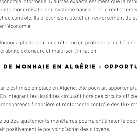
l’économie informelle. D’autres experts estiment que la réfo
sur la modernisation du système bancaire et le renforceme
t de contrôle. Ils préconisent plutôt un renforcement du sui
er l’économie.
Bounoua plaide pour une réforme en profondeur de l’économ
érabilité extérieure et maîtriser l’inflation.
de monnaie en Algérie : opportu
ire est mise en place en Algérie, elle pourrait apporter pl
n intégrant les liquidités circulant hors des circuits officie
transparence financière et renforcer le contrôle des flux m
ait positivement le pouvoir d’achat des citoyens.