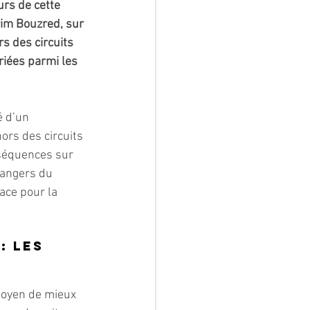
rs de cette 
rim Bouzred, sur 
rs des circuits 
riées parmi les 
é d’un 
ors des circuits 
nséquences sur 
dangers du 
ce pour la 
 les 
oyen de mieux 