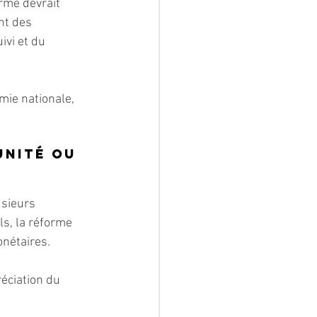
rme devrait 
nt des 
vi et du 
ie nationale, 
nité ou 
usieurs 
ls, la réforme 
onétaires.