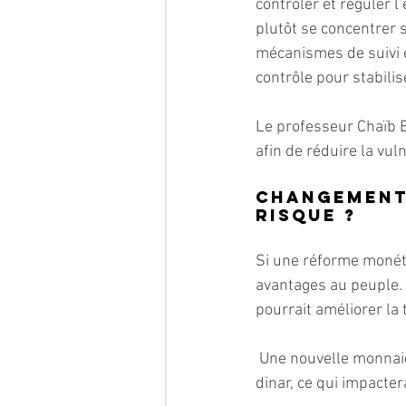
contrôler et réguler 
plutôt se concentrer 
mécanismes de suivi e
contrôle pour stabilis
Le professeur Chaïb 
afin de réduire la vuln
Changement 
risque ?
Si une réforme monéta
avantages au peuple. E
pourrait améliorer la 
 Une nouvelle monnaie ou des ajustements monétaires pourraient limiter la dépréciation du 
dinar, ce qui impacter