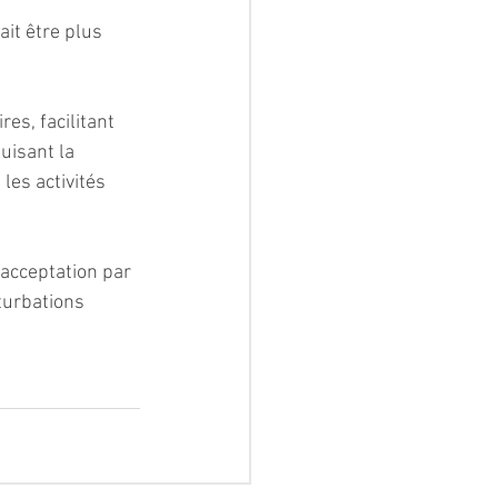
ait être plus 
s, facilitant 
isant la 
 les activités 
’acceptation par 
turbations 