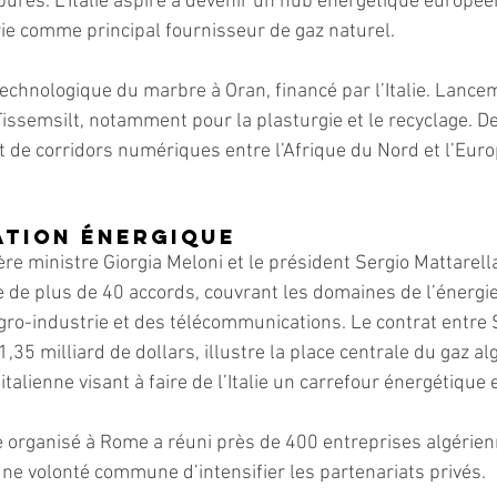
bures. L’Italie aspire à devenir un hub énergétique europée
rie comme principal fournisseur de gaz naturel. 
technologique du marbre à Oran, financé par l’Italie. Lance
 Tissemsilt, notamment pour la plasturgie et le recyclage. De
 de corridors numériques entre l’Afrique du Nord et l’Euro
ation énergique
ère ministre Giorgia Meloni et le président Sergio Mattarell
e de plus de 40 accords, couvrant les domaines de l’énergie,
agro-industrie et des télécommunications. Le contrat entre 
,35 milliard de dollars, illustre la place centrale du gaz al
italienne visant à faire de l’Italie un carrefour énergétique 
organisé à Rome a réuni près de 400 entreprises algérien
 une volonté commune d’intensifier les partenariats privés.