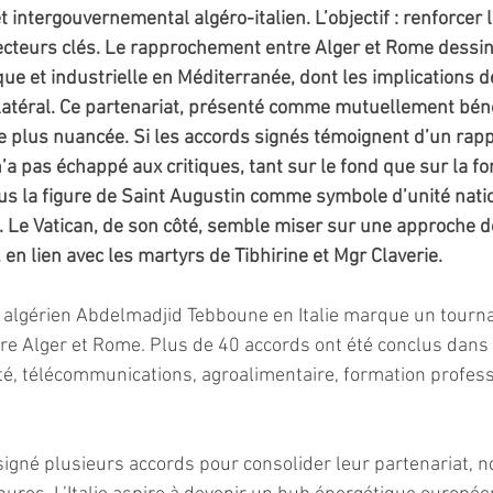
intergouvernemental algéro-italien. L’objectif : renforcer 
ecteurs clés. Le rapprochement entre Alger et Rome dessin
que et industrielle en Méditerranée, dont les implications 
latéral. Ce partenariat, présenté comme mutuellement béné
e plus nuancée. Si les accords signés témoignent d’un ra
 n’a pas échappé aux critiques, tant sur le fond que sur la fo
lus la figure de Saint Augustin comme symbole d’unité natio
. Le Vatican, de son côté, semble miser sur une approche de
n lien avec les martyrs de Tibhirine et Mgr Claverie. 
t algérien Abdelmadjid Tebboune en Italie marque un tourna
tre Alger et Rome. Plus de 40 accords ont été conclus dan
nté, télécommunications, agroalimentaire, formation profess
signé plusieurs accords pour consolider leur partenariat,