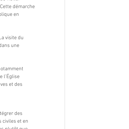
. Cette démarche 
olique en 
 visite du 
 dans une 
, notamment 
 l’Église 
ves et des 
tégrer des 
civiles et en 