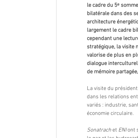
le cadre du 5ᵉ sommet 
bilatérale dans des s
architecture énergéti
largement le cadre bi
cependant une lectur
stratégique, la visite
valorise de plus en p
dialogue interculturel
de mémoire partagée, e
La visite du présiden
dans les relations en
variés : industrie, sa
économie circulaire.
Sonatrach 
et
 ENI 
ont 