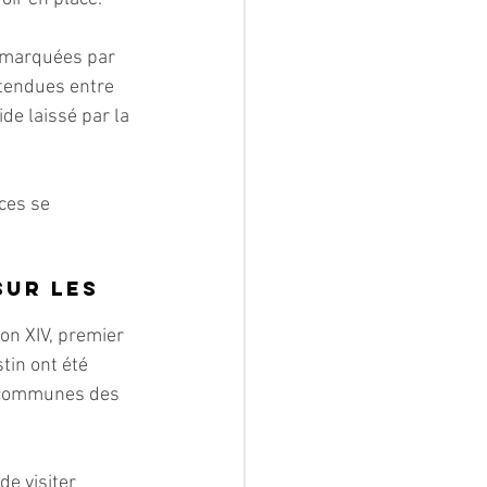
, marquées par 
 tendues entre 
de laissé par la 
ces se 
sur les 
on XIV, premier 
tin ont été 
 communes des 
e visiter 