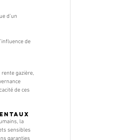
ue d’un 
’influence de 
 rente gazière, 
uvernance 
cacité de ces 
mentaux
umains, la 
ets sensibles 
ans garanties 