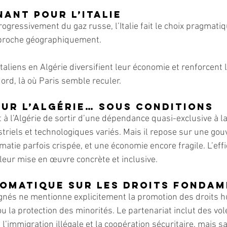
nant pour l’Italie
ogressivement du gaz russe, l’Italie fait le choix pragmatiq
t proche géographiquement.
aliens en Algérie diversifient leur économie et renforcent l
rd, là où Paris semble reculer.
our l’Algérie… sous conditions
à l’Algérie de sortir d’une dépendance quasi-exclusive à la
striels et technologiques variés. Mais il repose sur une go
matie parfois crispée, et une économie encore fragile. L’effi
eur mise en œuvre concrète et inclusive.
lomatique sur les droits fonda
nés ne mentionne explicitement la promotion des droits h
ou la protection des minorités. Le partenariat inclut des vol
l’immigration illégale et la coopération sécuritaire, mais s