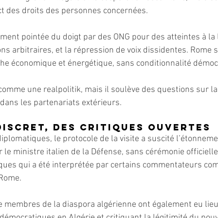
ct des droits des personnes concernées.
ement pointée du doigt par des ONG pour des atteintes à la l
ons arbitraires, et la répression de voix dissidentes. Rome 
che économique et énergétique, sans conditionnalité démoc
 comme une realpolitik, mais il soulève des questions sur l
ans les partenariats extérieurs.
discret, des critiques ouvertes
plomatiques, le protocole de la visite a suscité l’étonneme
r le ministre italien de la Défense, sans cérémonie officiel
ques qui a été interprétée par certains commentateurs co
 Rome.
 membres de la diaspora algérienne ont également eu lieu
mocratiques en Algérie et critiquant la légitimité du pouv