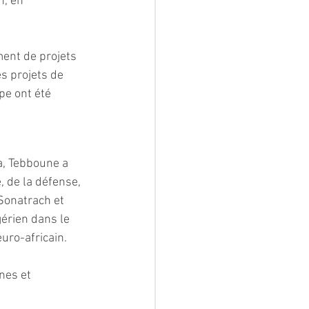
n, en 
ment de projets 
s projets de 
pe ont été 
a, Tebboune a 
 de la défense, 
Sonatrach et 
gérien dans le 
euro-africain.
nes et 