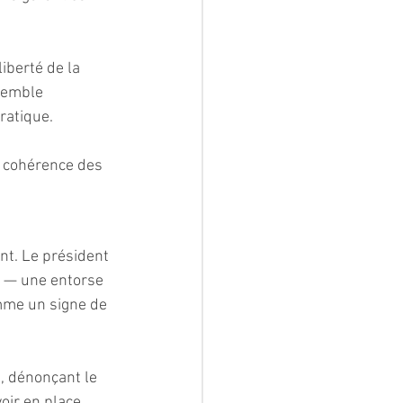
iberté de la 
semble 
ratique.
a cohérence des 
nt. Le président 
le — une entorse 
mme un signe de 
, dénonçant le 
oir en place.