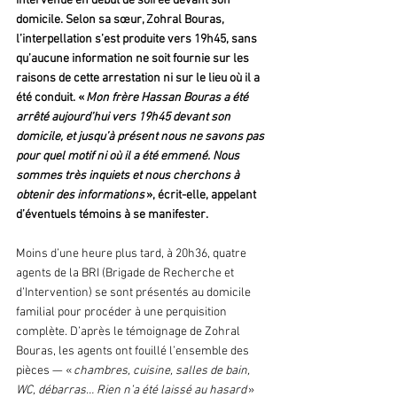
intervenue en début de soirée devant son 
domicile. Selon sa sœur, Zohral Bouras, 
l’interpellation s’est produite vers 19h45, sans 
qu’aucune information ne soit fournie sur les 
raisons de cette arrestation ni sur le lieu où il a 
été conduit. « 
Mon frère Hassan Bouras a été 
arrêté aujourd’hui vers 19h45 devant son 
domicile, et jusqu’à présent nous ne savons pas 
pour quel motif ni où il a été emmené. Nous 
sommes très inquiets et nous cherchons à 
obtenir des informations 
», écrit-elle, appelant 
d’éventuels témoins à se manifester.
Moins d’une heure plus tard, à 20h36, quatre 
agents de la BRI (Brigade de Recherche et 
d’Intervention) se sont présentés au domicile 
familial pour procéder à une perquisition 
complète. D’après le témoignage de Zohral 
Bouras, les agents ont fouillé l’ensemble des 
pièces — « 
chambres, cuisine, salles de bain, 
WC, débarras… Rien n’a été laissé au hasard
 » 