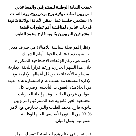
عقدت النقابة الوطنية للمشرفين والمساعدين 
التربويين لمكتب ولاية برج بوعريريج، يوم السبت 
16 سبتمبر، جلسة عمل بمقر الأمانة الولائية بثانوية 
فرحات عباس، لمناقشة أهم تطورات قضية 
المشرفين التربويين بثانوية فارح محمد الطيب.
"ونظرا لمواصلة سياسة اللامبالاة من طرف مدير 
التربية وعدم فتح باب الحوار أمام الشريك 
الاجتماعي، رغم الوقفات الاحتجاجية المتكررة 
خلال هذا الشهر الجاري، ورغم قرار اللجنة الإدارية 
المتساوية الأعضاء تعليق كل أعمالها الإدارية مع 
الإدارة المستخدمة بسبب عدم استشارة هذه الهيئة 
في اتخاذ هذه العقوبات التأديبية، وضرب كل 
القوانين عرض الحائط، وعدم إلغاء العقوبات 
التعسفية الغير قانونية ضد المشرفين التربويين 
بثانوية فارح محمد الطيب والتي تتعارض مع الأمر 
06-03 من القانون الأساسي العام للوظيفة 
العمومية" يقول البيان.
فقد تقرر في ختام هذه الجلسة "التمسك بقرار 