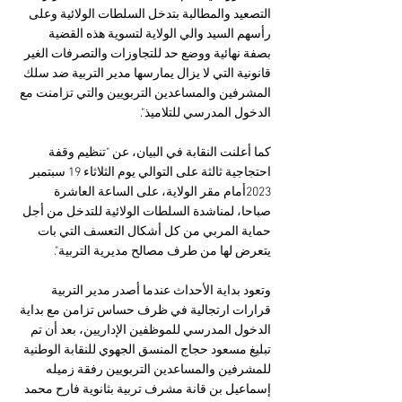
التصعيد والمطالبة بتدخل السلطات الولائية وعلى 
رأسهم السيد والي الولاية لتسوية هذه القضية 
بصفة نهائية ووضع حد للتجاوزات والتصرفات الغير 
قانونية التي لا يزال يمارسها مدير التربية ضد سلك 
المشرفين والمساعدين التربويين والتي تزامنت مع 
الدخول المدرسي للتلاميذ".
كما أعلنت النقابة في البيان، عن "تنظيم وقفة 
احتجاجية ثالثة على التوالي يوم الثلاثاء 19 سبتمبر 
2023أمام مقر الولاية، على الساعة العاشرة 
صباحا، لمناشدة السلطات الولائية للتدخل من أجل 
حماية المربي من كل أشكال التعسف التي بات 
يتعرض لها من طرف مصالح مديرية التربية".
وتعود بداية الأحداث عندما أصدر مدير التربية 
قرارات ارتجالية في ظرف حساس تزامن مع بداية 
الدخول المدرسي للموظفين الإداريين، بعد أن تم 
تبليغ مسعود حجاج المنسق الجهوي للنقابة الوطنية 
للمشرفين والمساعدين التربويين رفقة زميله 
إسماعيل بن قانة مشرف تربية بثانوية فارح محمد 