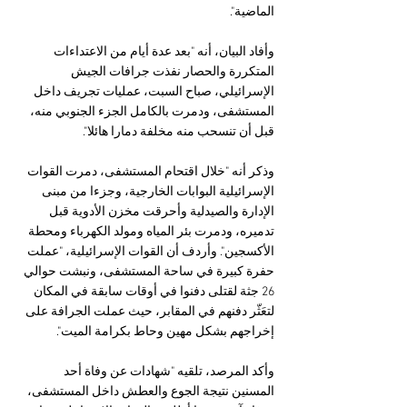
الماضية".
وأفاد البيان، أنه "بعد عدة أيام من الاعتداءات 
المتكررة والحصار نفذت جرافات الجيش 
الإسرائيلي، صباح السبت، عمليات تجريف داخل 
المستشفى، ودمرت بالكامل الجزء الجنوبي منه، 
قبل أن تنسحب منه مخلفة دمارا هائلا".
وذكر أنه "خلال اقتحام المستشفى، دمرت القوات 
الإسرائيلية البوابات الخارجية، وجزءا من مبنى 
الإدارة والصيدلية وأحرقت مخزن الأدوية قبل 
تدميره، ودمرت بئر المياه ومولد الكهرباء ومحطة 
الأكسجين". وأردف أن القوات الإسرائيلية، "عملت 
حفرة كبيرة في ساحة المستشفى، ونبشت حوالي 
26 جثة لقتلى دفنوا في أوقات سابقة في المكان 
لتعَثّر دفنهم في المقابر، حيث عملت الجرافة على 
إخراجهم بشكل مهين وحاط بكرامة الميت".
وأكد المرصد، تلقيه "شهادات عن وفاة أحد 
المسنين نتيجة الجوع والعطش داخل المستشفى، 