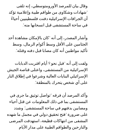
وقال بيان للمرصد الأورومتوسطي، إنه تلقى 
"شهادات وشكاوى من طواقم طبية وإعلامية تؤكد 
أن الجرافات الإسرائيلية دفنت فلسطينيين أحياءً 
في ساحة المستشفى قبل انسحابها منه".
وأشار المصدر، إلى أنه "كان بالإمكان مشاهدة أحد 
الجثامين على الأقل وسط أكوام الرمال، وسط 
تأكيد مواطنين أنه كان مصابا قبل دفنه وقتله".
ولفت إلى أنه "قبل نحو 9 أيام اقتربت الدبابات 
الإسرائيلية من المستشفى، واعتلى قناصة الجيش 
الإسرائيلي البنايات العالية وشرعوا في إطلاق النار 
على أي شخص يتحرك بالمنطقة".
وأكد المرصد أن فرقه "تواصل توثيق ما جرى في 
المستشفى بما في ذلك المعلومات عن قتل أحياء 
ومصابين بدفنهم في ساحة المستشفى". وشدد 
على ضرورة "فتح تحقيق دولي في مجمل ما شهده 
المشفى من انتهاكات فظيعة، استهدفت المرضى 
والنازحين والطواقم الطبية على مدار الأيام 