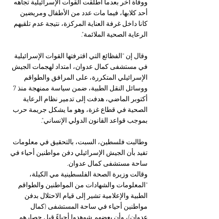
ووفاة آخر بعدما أطلقت القوات الإسرائيلية تجاهه 
أحد كلابها، فيما مات عدد من الأطفال ومريضين 
كانا داخل غرفة العناية المركزة، نتيجة عدم تلقيهم 
الرعاية الصحية الملائمة".
وقال إن "الفظائع التي اقترفتها القوات الإسرائيلية 
في مستشفى كمال عدوان، امتداد لهجمات الجيش 
الإسرائيلي المتكررة، على المرافق والطواقم 
ووسائل النقل الطبية، ضمن سياسة ممنهجة منذ 7 
أكتوبر الماضي، هدفت إلى تدمير نظام الرعاية 
الصحية في قطاع غزة، وهو ما يشكل جريمة حرب 
بموجب قواعد القانون الدولي الإنساني".
وطالبت فلسطين، السبت، بالتحقيق في معلومات 
تفيد بأن الجيش الإسرائيلي دفن مواطنين أحياء في 
ساحة مستشفى كمال عدوان.
وقالت وزيرة الصحة الفلسطينية مي الكيلة، 
"المعلومات والشهادات من المواطنين والطواقم 
الطبية والإعلامية تشير إلى قيام الاحتلال بدفن 
مواطنين أحياء في ساحة المستشفى (كمال 
عدوان)، وأن بعضهم شوهدوا أحياءً قبل حصارهم 