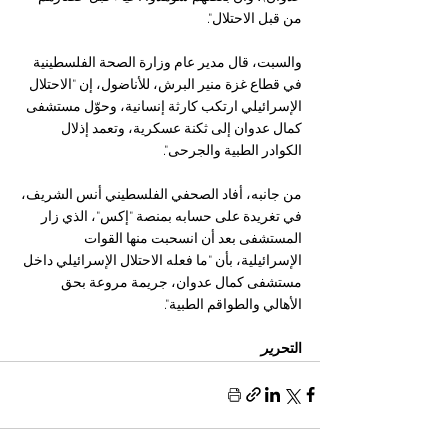
من قبل الاحتلال".
والسبت، قال مدير عام وزارة الصحة الفلسطينية 
في قطاع غزة منير البرش، للأناضول، إن "الاحتلال 
الإسرائيلي ارتكب كارثة إنسانية، وحوّل مستشفى 
كمال عدوان إلى ثكنة عسكرية، وتعمد إذلال 
الكوادر الطبية والجرحى".
من جانبه، أفاد الصحفي الفلسطيني أنس الشريف، 
في تغريدة على حسابه بمنصة "إكس"، الذي زار 
المستشفى بعد أن انسحبت منها القوات 
الإسرائيلية، بأن "ما فعله الاحتلال الإسرائيلي داخل 
مستشفى كمال عدوان، جريمة مروعة بحق 
الأهالي والطواقم الطبية".
التحر
ير