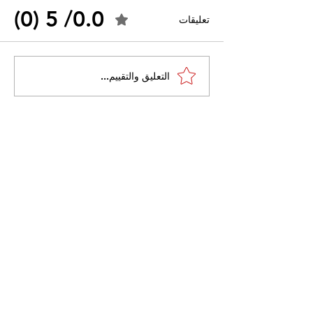
0.0/ 5 (0)
تعليقات
القضاء الإداري يقضي بحل
التعليق والتقييم...
 واسعًا وتُعيد طرح
نقابة "كنابست"