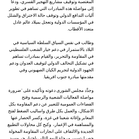
المغتصبة وتوقيف مشاريع التهجير القسري، ودعا 
إلى مواصلة هذه المبادرات التي تساهم في تطوير 
آليات التدافع الدولي وتوقف حالة الاختراق والشلل 
في المؤسسات الدولية وتعجل بميلاد عالم عادل 
متعدد الأقطاب.
وطالب في نفس السياق السلطة السياسية في 
البلاد بالاستمرار في دعم خيار الشعب الفلسطيني 
في المقاومة والتحرير، والقيام بمبادرات تساهم 
في تشكيل التحالف الدولي لتوقيف العدوان ودعم 
الجهود الدولية لتجريم الكيان الصهيوني وفي 
مقدمتها مبادرة جنوب افريقيا.
وجدَّد مجلس الشورى دعوته وتأكيده على "ضرورة 
مواصلة الفعاليات الشعبية والرسمية وفتح 
الفضاءات العمومية للتعبير عن دعم المقاومة بكل 
الاشكال، والعمل بكل طرق واساليب الضغط لفتح 
المعابر وإغاثة شعبنا في غزة، وكسر الحصار عنها 
والمساهمة في الإعمار،  وكبح كل محاولات التطبيع 
الجديدة والالتفاف على انجازات المقاومة المخولة 
حصرا بتسيير مرحلة اليوم التالي باختيار حر وسيد 