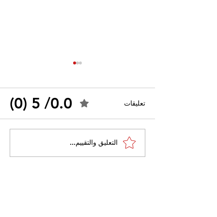
0.0/ 5 (0)
تعليقات
القضاء الإداري يقضي بحل
التعليق والتقييم...
 واسعًا وتُعيد طرح
نقابة "كنابست"