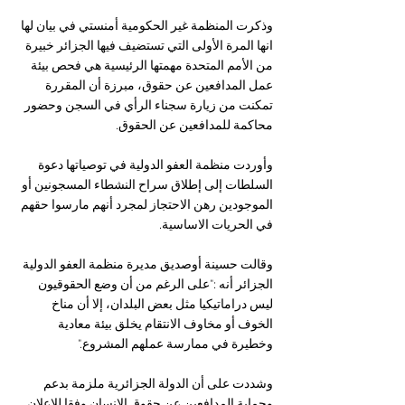
وذكرت المنظمة غير الحكومية أمنستي في بيان لها 
انها المرة الأولى التي تستضيف فيها الجزائر خبيرة 
من الأمم المتحدة مهمتها الرئيسية هي فحص بيئة 
عمل المدافعين عن حقوق، مبرزة أن المقررة 
تمكنت من زيارة سجناء الرأي في السجن وحضور 
محاكمة للمدافعين عن الحقوق.
وأوردت منظمة العفو الدولية في توصياتها دعوة 
السلطات إلى إطلاق سراح النشطاء المسجونين أو 
الموجودين رهن الاحتجاز لمجرد أنهم مارسوا حقهم 
في الحريات الاساسية.
وقالت حسينة أوصديق مديرة منظمة العفو الدولية 
الجزائر أنه :"على الرغم من أن وضع الحقوقيون 
ليس دراماتيكيا مثل بعض البلدان، إلا أن مناخ 
الخوف أو مخاوف الانتقام يخلق بيئة معادية 
وخطيرة في ممارسة عملهم المشروع."
وشددت على أن الدولة الجزائرية ملزمة بدعم 
وحماية المدافعين عن حقوق الإنسان وفقا للإعلان 