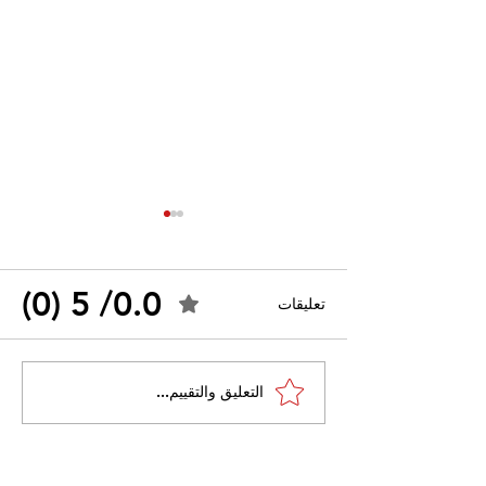
0.0/ 5 (0)
تعليقات
القضاء الإداري يقضي بحل
التعليق والتقييم...
 واسعًا وتُعيد طرح
نقابة "كنابست"