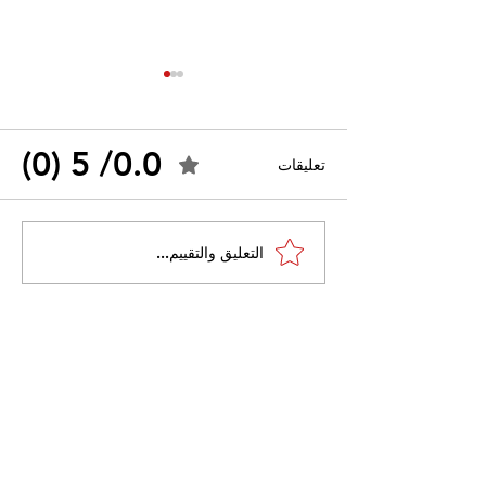
0.0/ 5 (0)
تعليقات
القضاء الإداري يقضي بحل
التعليق والتقييم...
 واسعًا وتُعيد طرح
نقابة "كنابست"