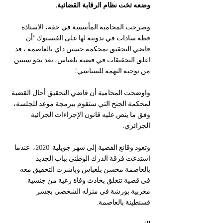
وضعه تخت نظام الرقابة القضائية.
وصرحت المحامية المأسسة في حقه، الاستاذة 
فطة سادات في تدوينة لها على الفيسبوك "أن 
قاضي التحقيق بمحكمة حسين داي بالعاصمة ، قد 
اغلق التحقيقات في قضية بلعباس، بعد نحو سنتين 
من توجيه التهمة للسياسي".
واوضحت المحامية أن قاضي التحقيق أحال القضية 
لمحكمة الجنح التي ستقوم ببرمجة موعد للجلسة، 
وفق ما ينص عليه قانون الإجراءات الجزائية 
الجزائري.
وتعود وقائع القضية إلى شهر جويلية  2020،  عندما 
استدعت فرقة الدرك الوطني بباب الجديد 
بالعاصمة محسن بلعباس وباشرت التحقيق معه 
في قضية تتعلق بحادث وفاة رعية من جنسية 
مغربية بورشة في منزله الشخصي بجسر 
قسنطينة بالعاصمة.