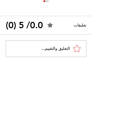
0.0/ 5 (0)
تعليقات
احتجاجات التونسية
القضاء الإداري يقضي بحل
التعليق والتقييم...
نقابة "كنابست"