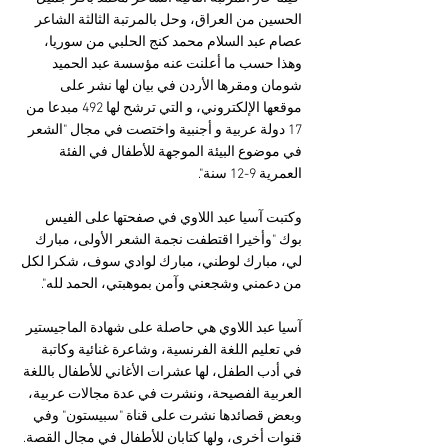
الحسين من العراق، وحل بالمرتبة الثالثة الشاعر 
عصام عبد السلام محمد كنج الحلبي من سوريا، 
وهذا حسب ما أعلنت عنه مؤسسة عبد الحميد 
شومان ومقرها الأردن في بيان لها نشر على 
موقعها الإلكتروني، و التي ترشح لها 492 مبدعا من 
17 دولة عربية و أجنبية واختصت في مجال "الشعر 
في موضوع البيئة الموجهة للأطفال في الفئة 
العمرية 9-12 سنة".
وكتبت آسيا عبد اللاوي في صفحتها على الفيس 
بوك "وأخيرا اقتطفت نجمة الشعر الأولى، مبارك 
لي، مبارك لوطني، مبارك لوادي سوف، شكرا لكل 
من دعمني وشجعني وآمن بموهبتي، الحمد لله".
آسيا عبد اللاوي هي حاصلة على شهادة الماجيستير 
في تعليم اللغة الفرنسية، وشاعرة غنائية وكاتبة 
في أدب الطفل، لها عشرات الأغاني للأطفال باللغة 
العربية الفصيحة، ونشرت في عدة مجالات عربية، 
وبعض قصائدها نشرت على قناة "سبيستون" وفي 
قنوات أخرى، ولها كتابان للأطفال في مجال القصة.