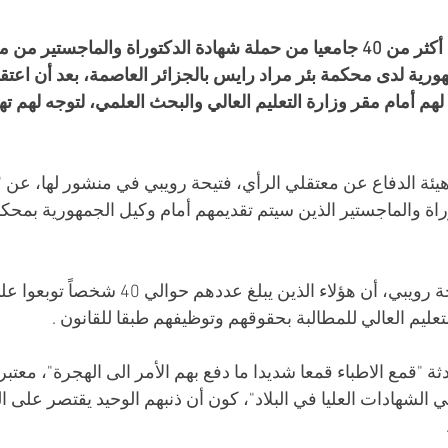
مثل صبيحة اليوم الثلاثاء أكثر من 40 جامعيا من حملة شهادة الدكتوراة والماجست
ورية لدى محكمة بئر مراد رايس بالجزائر العاصمة، بعد أن اعتق
هم أمام مقر وزارة التعليم العالي والبحث العلمي، لتوجه لهم تهم
ئة الدفاع عن معتقلي الرأي، فتيحة رويبي في منشور لها، عن "
اة والماجستير الذين سيتم تقديمهم أمام وكيل الجمهورية بمحكمة
واوضحت المحامية فتيحة رويبي، أن هؤلاء الذين يبلغ عدد
لتعليم العالي للمطالبة بحقوقهم وتوظيفهم طبقا للقانون .
ة "قمع الاطباء قمعا شديدا ما دفع بهم الأمر الى الهجرة"، معتبرتاً
لشهادات العليا في البلاد"، كون أن ذنبهم الوحيد يقتصر على ال