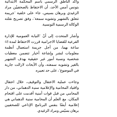
وأكد الناطق الرسمي باسم المحكمة الابتدائية 
بتونس أمس الأحد، أن الاحتفاظ بالصحفييْن مراد 
الزغيدي وبرهان بسيس، جاء على خلفية "جريمة 
تتعلق بالتشهير وتشويه سمعة"، وفق تصريح نقلته 
الوكالة الرسمية التونسية.
وأشار المتحدث إلى أنّ "النيابة العمومية للإدارة 
الفرعية للقضايا الاجرامية قررت الاحتفاظ لمدة 48 
ساعة بهما، من أجل جريمة استعمال أنظمة 
معلومات لنشر وإشاعة أخبار تتضمن معطيات 
شخصية ونسبة أمور غير حقيقية بهدف التشهير 
بالغير وتشويه سمعته، وأن الأبحاث لازالت جارية 
في الموضوع"، على حد تعبيره.
وجاءت عملية الاعتقال والتوقيف، خلال اعتقال 
واقتياد المحامية والإعلامية سنية الدهماني، من دار 
المحامي من قبل قوات أمنية أقدمت على اقتحام 
المكان، مع العلم أن المحامية سنية الدهماني هي 
إعلامية أيضًا بنفس البرنامج الإذاعي للصحفيين 
برهان بسيّس ومراد الزغيدي.