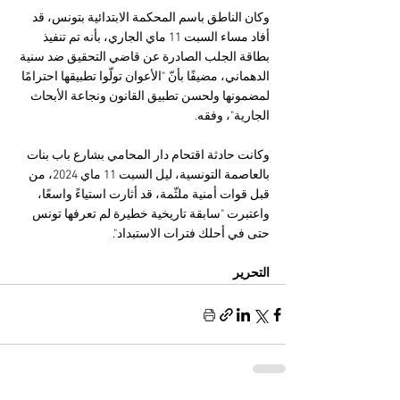
وكان الناطق باسم المحكمة الابتدائية بتونس، قد 
أفاد مساء السبت 11 ماي الجاري، بأنه تم تنفيذ 
بطاقة الجلب الصادرة عن قاضي التحقيق ضد سنية 
الدهماني، مضيفًا بأنّ "الأعوان تولّوا تطبيقها احترامًا 
لمضمونها ولحسن تطبيق القانون ونجاعة الأبحاث 
الجارية"، وفقه.
وكانت حادثة اقتحام دار المحامي بشارع باب بنات 
بالعاصمة التونسية، ليل السبت 11 ماي 2024، من 
قبل قوات أمنية ملثّمة، قد أثارت استياءً واسعًا، 
واعتبرت "سابقة تاريخية خطيرة لم تعرفها تونس 
حتى في أحلك فترات الاستبداد".
التحرير