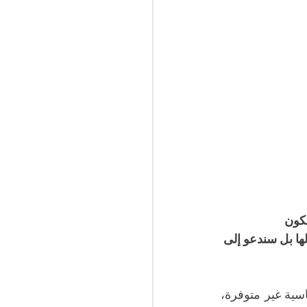
كون 
لها بل سندعو إلى 
وتابع حمة الهمامي خلال حضوره بإذاعة "IFM" (محلية)، أنّ شروط هذه الانتخابات الرئاسية غير متوفرة، 