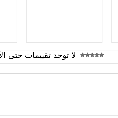
لا توجد تقييمات حتى ال
تم التقييم بـ 0 من أصل 5 نجوم.
القضاء الإداري يقضي بحل نقابة
تصريح
"كنابست"
تُشعل 
سؤال 
البلدي