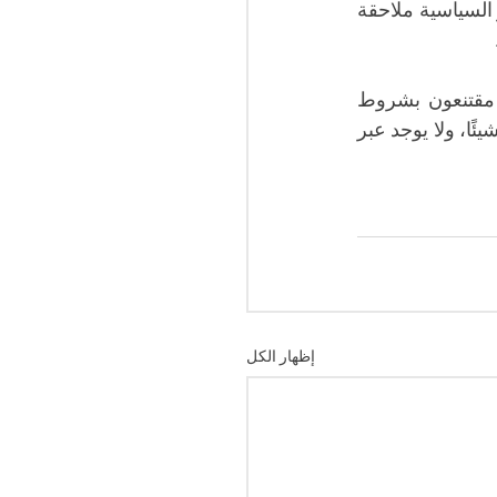
مثل حرية الصحافة، فضلًا عن أنّ هيئة الانتخابات الحالية معيّنة، بالإضافة إلى أنّ الرموز السياسية ملاحقة 
وتساءل حمة الهمامي: "من يتحدثون عن المشاركة في الانتخابات الرئاسية هل هم مقتنعون بشروط 
الانتخابات الرئاسية الديمقراطية؟ فهي غير متوفرة اليوم، فسعيّد يصادر الحريات شيئًا فشيئًا، ولا يوجد عبر 
إظهار الكل