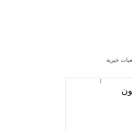
يات خيرية
ون