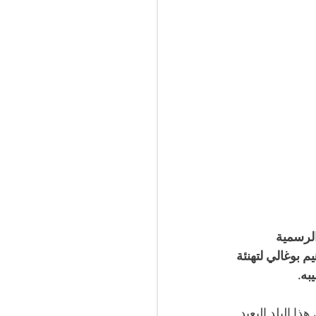
لرسمية 
 بوغالي لتهنئة 
به.
 البلد البعيد 