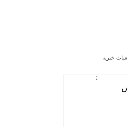
يات خيرية
س